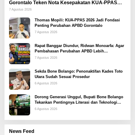
Gorontalo Teken Nota Kesepakatan KUA-PPAS
2026
7 Agustus 2026
Thomas Mopili: KUA-PPAS 2026 Jadi Fondasi
Penting Perubahan APBD Gorontalo
7 Agustus 2026
Rapat Banggar Diundur, Ridwan Monoarfa: Agar
Pembahasan Perubahan APBD Lebih
Komprehensif
7 Agustus 2026
Sekda Bone Bolango: Penonaktifan Kades Toto
Utara Sudah Sesuai Prosedur
6 Agustus 2026
Dorong Generasi Unggul, Bupati Bone Bolango
Tekankan Pentingnya Literasi dan Teknologi
sejak Dini
6 Agustus 2026
News Feed