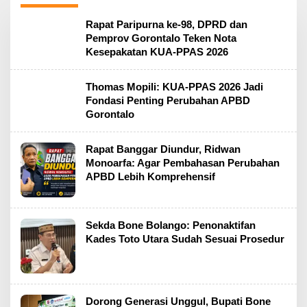
S
Rapat Paripurna ke-98, DPRD dan
h
Pemprov Gorontalo Teken Nota
a
Kesepakatan KUA-PPAS 2026
r
e
n
Thomas Mopili: KUA-PPAS 2026 Jadi
e
w
Fondasi Penting Perubahan APBD
s
Gorontalo
Rapat Banggar Diundur, Ridwan
Monoarfa: Agar Pembahasan Perubahan
APBD Lebih Komprehensif
Sekda Bone Bolango: Penonaktifan
Kades Toto Utara Sudah Sesuai Prosedur
Dorong Generasi Unggul, Bupati Bone