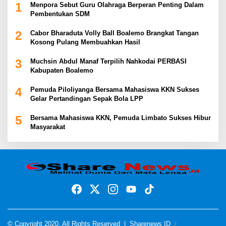
1
Menpora Sebut Guru Olahraga Berperan Penting Dalam
Pembentukan SDM
2
Cabor Bharaduta Volly Ball Boalemo Brangkat Tangan
Kosong Pulang Membuahkan Hasil
3
Muchsin Abdul Manaf Terpilih Nahkodai PERBASI
Kabupaten Boalemo
4
Pemuda Piloliyanga Bersama Mahasiswa KKN Sukses
Gelar Pertandingan Sepak Bola LPP
5
Bersama Mahasiswa KKN, Pemuda Limbato Sukses Hibur
Masyarakat
© Copyright 2020, All Rights Reserved |
Sharenews ID