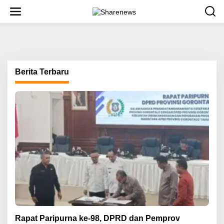
L
e
w
a
t
i
k
e
Berita Terbaru
k
o
n
t
e
n
Rapat Paripurna ke-98, DPRD dan Pemprov