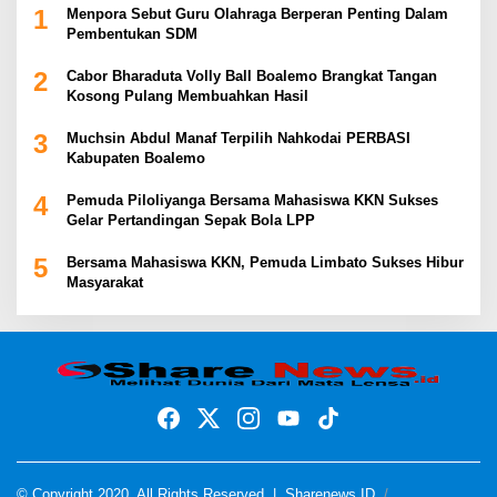
1
Menpora Sebut Guru Olahraga Berperan Penting Dalam
Pembentukan SDM
2
Cabor Bharaduta Volly Ball Boalemo Brangkat Tangan
Kosong Pulang Membuahkan Hasil
3
Muchsin Abdul Manaf Terpilih Nahkodai PERBASI
Kabupaten Boalemo
4
Pemuda Piloliyanga Bersama Mahasiswa KKN Sukses
Gelar Pertandingan Sepak Bola LPP
5
Bersama Mahasiswa KKN, Pemuda Limbato Sukses Hibur
Masyarakat
© Copyright 2020, All Rights Reserved |
Sharenews ID