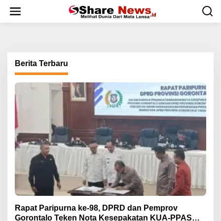
L
e
w
a
t
i
k
Berita Terbaru
e
k
o
n
t
e
n
Rapat Paripurna ke-98, DPRD dan Pemprov
Gorontalo Teken Nota Kesepakatan KUA-PPAS