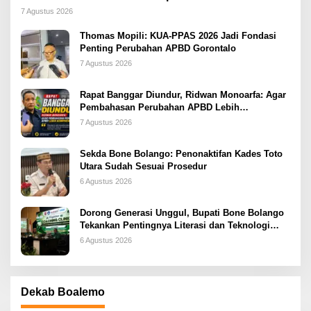
2026
7 Agustus 2026
Thomas Mopili: KUA-PPAS 2026 Jadi Fondasi
Penting Perubahan APBD Gorontalo
7 Agustus 2026
Rapat Banggar Diundur, Ridwan Monoarfa: Agar
Pembahasan Perubahan APBD Lebih
Komprehensif
7 Agustus 2026
Sekda Bone Bolango: Penonaktifan Kades Toto
Utara Sudah Sesuai Prosedur
6 Agustus 2026
Dorong Generasi Unggul, Bupati Bone Bolango
Tekankan Pentingnya Literasi dan Teknologi
sejak Dini
6 Agustus 2026
Dekab Boalemo