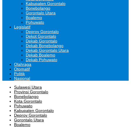
Kabupaten Gorontalo
Bonebolango
Gorontalo Utara
Boalemo
Pohuwato
Legislatif
Deprov Gorontalo
Dekot Gorontalo
Dekab Gorontalo
Dekab Bonebolango
Dekab Gorontalo Utara
Dekab Boalemo
Dekab Pohuwato
Olahraga
Otomatif
Politik
Nasional
Sulawesi Utara
Provinsi Gorontalo
Bonebolango
Kota Gorontalo
Pohuwato
Kabupaten Gorontalo
Deprov Gorontalo
Gorontalo Utara
Boalemo