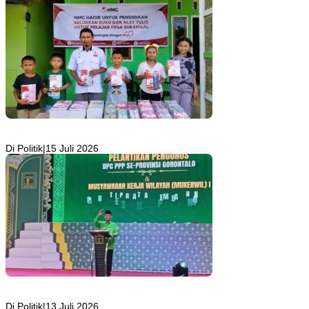
HMC Salurkan Buku dan Alat Tulis untuk Pelajar Desa Sukamaju,
Ryan Noho: Pendidikan Investasi Masa Depan
Di Politik
|
15 Juli 2026
Lantik Enam DPC, Ketua DPW PPP Ismet Mile Pasang Target
Tambah Kursi di DPRD
Di Politik
|
13 Juli 2026