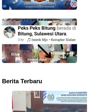
Rayakan HUT ke-65, Bank SulutGo Hadirkan Promo Turun Bunga
Kredit bagi ASN, PPPK, dan Pensiunan
Pemkot Bitung Tutup Mata! Kasus Persekusi Anak Bawah Umur
Dibiarkan Terkatung-Katung Tanpa Atensi
Berita Terbaru