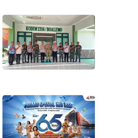
Barisan Muda Wonosari Kembali Hadang Excavator, Total 6 Alat
Berat Berhasil Dipulangkan
Kapolres Boalemo Perkuat Sinergi dengan TNI dan Kejaksaan
Lewat Kunjungan Silaturahmi
Bank SulutGo Gelar Undian Tabungan ASN dan Pensiunan, Hadiah
2 Mobil dan 51 Sepeda Motor