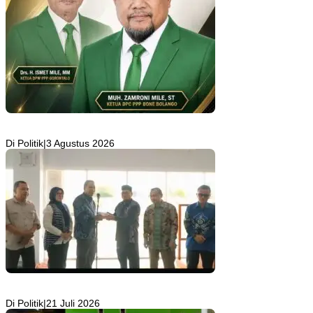
Musancab PPP di 17 Kecamatan Rekomendasikan Zamroni Mile
Cabup Bone Bolango 2031–2035
Di Politik
|
3 Agustus 2026
Anas Jusuf Serahkan Bantuan Rp100 Juta dari Zulhas untuk
Pembangunan Masjid At-Tanwir UMGO
Di Politik
|
21 Juli 2026