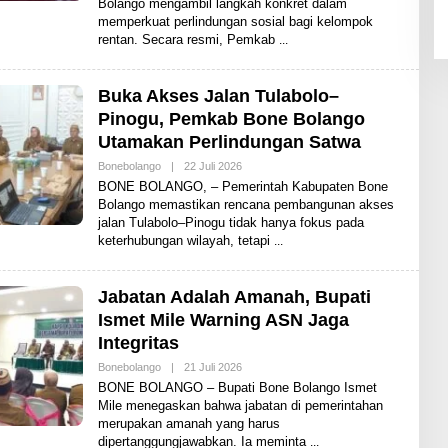
Bolango mengambil langkah konkret dalam
H
memperkuat perlindungan sosial bagi kelompok
A
D
rentan. Secara resmi, Pemkab
I
T
Buka Akses Jalan Tulabolo–
Pinogu, Pemkab Bone Bolango
Utamakan Perlindungan Satwa
Bonebolango
|
22 Juli 2026
O
L
BONE BOLANGO, – Pemerintah Kabupaten Bone
E
Bolango memastikan rencana pembangunan akses
H
jalan Tulabolo–Pinogu tidak hanya fokus pada
A
D
keterhubungan wilayah, tetapi
I
T
Jabatan Adalah Amanah, Bupati
Ismet Mile Warning ASN Jaga
Integritas
Bonebolango
|
21 Juli 2026
O
L
BONE BOLANGO – Bupati Bone Bolango Ismet
E
Mile menegaskan bahwa jabatan di pemerintahan
H
merupakan amanah yang harus
A
D
dipertanggungjawabkan. Ia meminta