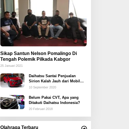
Sikap Santun Nelson Pomalingo Di
Tengah Polemik Pilkada Kabgor
25 Januari 2021
Daihatsu Santai Penjualan
Sirion Kalah Jauh dari Mobil
LCGC
10 September 2020
Belum Pakai CVT, Apa yang
Ditakuti Daihatsu Indonesia?
20 Februari 2018
Olahraga Terbaru