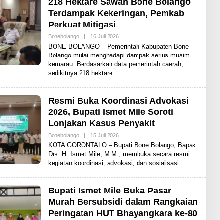
218 Hektare Sawah Bone Bolango
Terdampak Kekeringan, Pemkab
Perkuat Mitigasi
Bonebolango
|
16 Juli 2026
O
L
BONE BOLANGO – Pemerintah Kabupaten Bone
E
Bolango mulai menghadapi dampak serius musim
H
kemarau. Berdasarkan data pemerintah daerah,
A
D
sedikitnya 218 hektare
I
T
Resmi Buka Koordinasi Advokasi
2026, Bupati Ismet Mile Soroti
Lonjakan Kasus Penyakit
Bonebolango
|
15 Juli 2026
O
L
KOTA GORONTALO – Bupati Bone Bolango, Bapak
E
Drs. H. Ismet Mile, M.M., membuka secara resmi
H
kegiatan koordinasi, advokasi, dan sosialisasi
A
D
I
T
Bupati Ismet Mile Buka Pasar
Murah Bersubsidi dalam Rangkaian
Peringatan HUT Bhayangkara ke-80