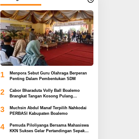
1
Menpora Sebut Guru Olahraga Berperan
Penting Dalam Pembentukan SDM
2
Cabor Bharaduta Volly Ball Boalemo
Brangkat Tangan Kosong Pulang
Membuahkan Hasil
3
Muchsin Abdul Manaf Terpilih Nahkodai
PERBASI Kabupaten Boalemo
4
Pemuda Piloliyanga Bersama Mahasiswa
KKN Sukses Gelar Pertandingan Sepak
Bola LPP