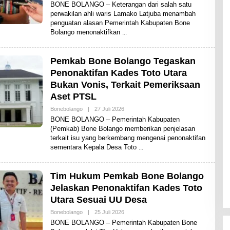
L
BONE BOLANGO – Keterangan dari salah satu
E
perwakilan ahli waris Lamako Latjuba menambah
H
penguatan alasan Pemerintah Kabupaten Bone
A
D
Bolango menonaktifkan
I
T
Pemkab Bone Bolango Tegaskan
Penonaktifan Kades Toto Utara
Bukan Vonis, Terkait Pemeriksaan
Aset PTSL
Bonebolango
|
27 Juli 2026
O
L
BONE BOLANGO – Pemerintah Kabupaten
E
(Pemkab) Bone Bolango memberikan penjelasan
H
terkait isu yang berkembang mengenai penonaktifan
A
D
sementara Kepala Desa Toto
I
T
Tim Hukum Pemkab Bone Bolango
Jelaskan Penonaktifan Kades Toto
Utara Sesuai UU Desa
Bonebolango
|
25 Juli 2026
O
L
BONE BOLANGO – Pemerintah Kabupaten Bone
E