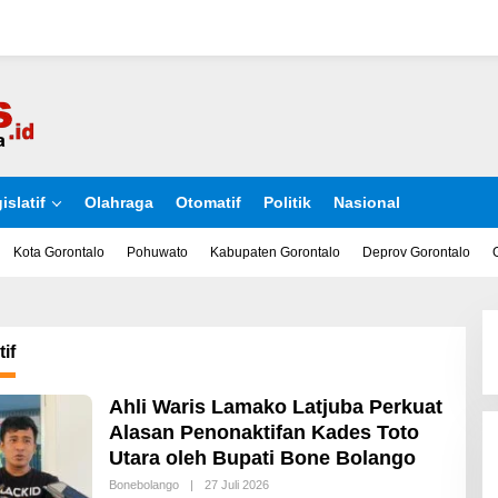
islatif
Olahraga
Otomatif
Politik
Nasional
Kota Gorontalo
Pohuwato
Kabupaten Gorontalo
Deprov Gorontalo
if
Ahli Waris Lamako Latjuba Perkuat
Alasan Penonaktifan Kades Toto
Utara oleh Bupati Bone Bolango
Bonebolango
|
27 Juli 2026
O