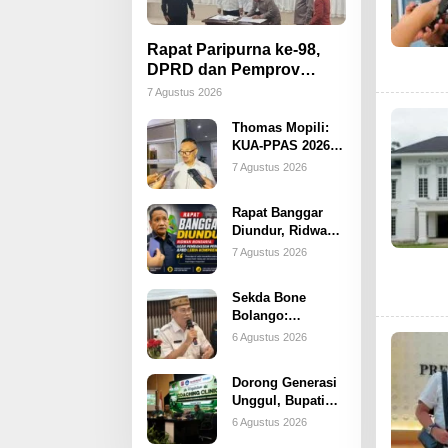
Rapat Paripurna ke-98,
DPRD dan Pemprov
Gorontalo Teken Nota
7 Agustus 2026
Kesepakatan KUA-PPAS
Thomas Mopili:
2026
KUA-PPAS 2026
Jadi Fondasi
7 Agustus 2026
Penting
Perubahan APBD
Rapat Banggar
Gorontalo
Diundur, Ridwan
Monoarfa: Agar
7 Agustus 2026
Pembahasan
Perubahan APBD
Sekda Bone
Lebih
Bolango:
Komprehensif
Penonaktifan
6 Agustus 2026
Kades Toto Utara
Sudah Sesuai
Dorong Generasi
Prosedur
Unggul, Bupati
Bone Bolango
6 Agustus 2026
Tekankan