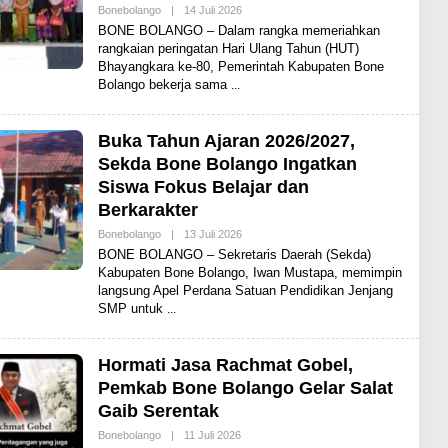
Bonebolango
|
14 Juli 2026
O
L
BONE BOLANGO – Dalam rangka memeriahkan
E
rangkaian peringatan Hari Ulang Tahun (HUT)
H
Bhayangkara ke-80, Pemerintah Kabupaten Bone
A
D
Bolango bekerja sama
I
T
Buka Tahun Ajaran 2026/2027,
Sekda Bone Bolango Ingatkan
Siswa Fokus Belajar dan
Berkarakter
Bonebolango
|
13 Juli 2026
O
L
BONE BOLANGO – Sekretaris Daerah (Sekda)
E
Kabupaten Bone Bolango, Iwan Mustapa, memimpin
H
langsung Apel Perdana Satuan Pendidikan Jenjang
A
D
SMP untuk
I
T
Hormati Jasa Rachmat Gobel,
Pemkab Bone Bolango Gelar Salat
Gaib Serentak
Bonebolango
|
11 Juli 2026
O