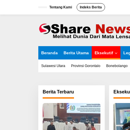
L
Tentang Kami
Indeks Berita
e
w
a
t
i
k
e
k
o
Beranda
Berita Utama
Eksekutif
Leg
n
t
e
Sulawesi Utara
Provinsi Gorontalo
Bonebolango
n
Berita Terbaru
Eksekut