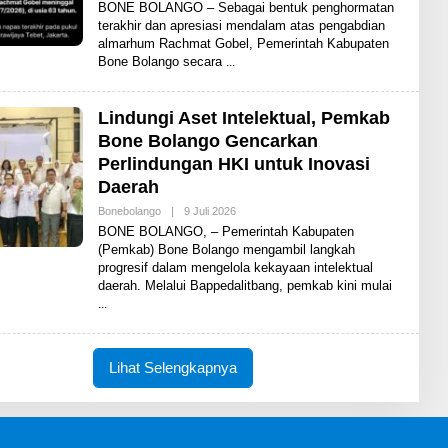
L
​BONE BOLANGO – Sebagai bentuk penghormatan
E
terakhir dan apresiasi mendalam atas pengabdian
H
almarhum Rachmat Gobel, Pemerintah Kabupaten
A
D
Bone Bolango secara
I
T
Lindungi Aset Intelektual, Pemkab
Bone Bolango Gencarkan
Perlindungan HKI untuk Inovasi
Daerah
Bonebolango
|
9 Juli 2026
O
L
BONE BOLANGO, – Pemerintah Kabupaten
E
(Pemkab) Bone Bolango mengambil langkah
H
progresif dalam mengelola kekayaan intelektual
A
D
daerah. Melalui Bappedalitbang, pemkab kini mulai
I
T
Lihat Selengkapnya