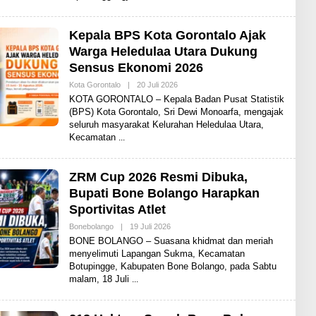
I
T
Kepala BPS Kota Gorontalo Ajak
Warga Heledulaa Utara Dukung
Sensus Ekonomi 2026
Kota Gorontalo
|
20 Juli 2026
O
L
KOTA GORONTALO – Kepala Badan Pusat Statistik
E
(BPS) Kota Gorontalo, Sri Dewi Monoarfa, mengajak
H
seluruh masyarakat Kelurahan Heledulaa Utara,
A
D
Kecamatan
I
T
ZRM Cup 2026 Resmi Dibuka,
Bupati Bone Bolango Harapkan
Sportivitas Atlet
Bonebolango
|
19 Juli 2026
O
L
BONE BOLANGO – Suasana khidmat dan meriah
E
menyelimuti Lapangan Sukma, Kecamatan
H
Botupingge, Kabupaten Bone Bolango, pada Sabtu
A
D
malam, 18 Juli
I
T