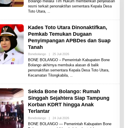
Bolango melalui Tim Hukum memberikan penjelasan
H
resmi terkait penonaktifan sementara Kepala Desa
A
D
Toto Utara,
I
T
Kades Toto Utara Dinonaktifkan,
Pemkab Temukan Dugaan
Penyimpangan APBDes dan Suap
Tanah
Bonebolango
|
25 Juli 2026
O
L
BONE BOLANGO – Pemerintah Kabupaten Bone
E
Bolango akhirnya membuka alasan di balik
H
penonaktifan sementara Kepala Desa Toto Utara,
A
D
Kecamatan Tilongkabila,
I
T
Sekda Bone Bolango: Rumah
Singgah Sejahtera Siap Tampung
Korban KDRT hingga Anak
Terlantar
Bonebolango
|
24 Juli 2026
O
L
​BONE BOLANGO — Pemerintah Kabupaten Bone
E