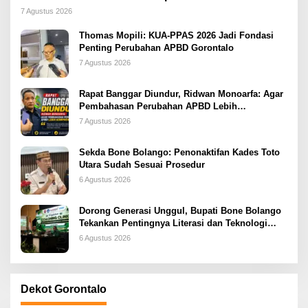
2026
7 Agustus 2026
Thomas Mopili: KUA-PPAS 2026 Jadi Fondasi
Penting Perubahan APBD Gorontalo
7 Agustus 2026
Rapat Banggar Diundur, Ridwan Monoarfa: Agar
Pembahasan Perubahan APBD Lebih
Komprehensif
7 Agustus 2026
Sekda Bone Bolango: Penonaktifan Kades Toto
Utara Sudah Sesuai Prosedur
6 Agustus 2026
Dorong Generasi Unggul, Bupati Bone Bolango
Tekankan Pentingnya Literasi dan Teknologi
sejak Dini
6 Agustus 2026
Dekot Gorontalo