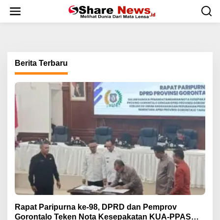
L
e
w
a
t
i
k
Berita Terbaru
e
k
o
n
t
e
n
Rapat Paripurna ke-98, DPRD dan Pemprov
Gorontalo Teken Nota Kesepakatan KUA-PPAS