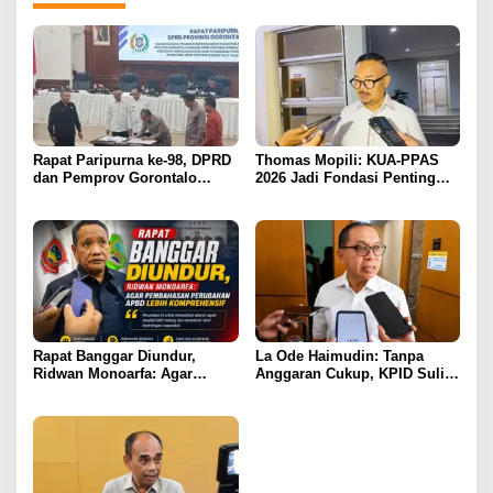
Rapat Paripurna ke-98, DPRD
Thomas Mopili: KUA-PPAS
dan Pemprov Gorontalo
2026 Jadi Fondasi Penting
Teken Nota Kesepakatan KUA-
Perubahan APBD Gorontalo
PPAS 2026
Rapat Banggar Diundur,
La Ode Haimudin: Tanpa
Ridwan Monoarfa: Agar
Anggaran Cukup, KPID Sulit
Pembahasan Perubahan
Cegah Penyebaran Hoaks
APBD Lebih Komprehensif