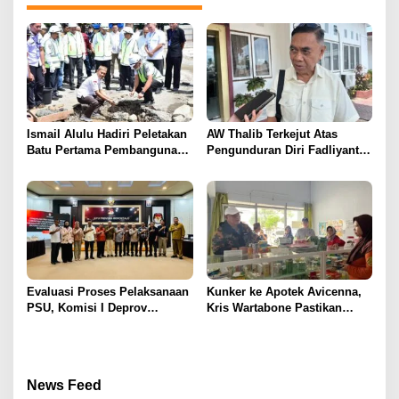
Ismail Alulu Hadiri Peletakan
AW Thalib Terkejut Atas
Batu Pertama Pembangunan
Pengunduran Diri Fadliyanto
Terminal Type B
Koem Sebagai Ketua KPU
Provinsi Gorontalo
Evaluasi Proses Pelaksanaan
Kunker ke Apotek Avicenna,
PSU, Komisi I Deprov
Kris Wartabone Pastikan
Gorontalo Kunker ke KPU
Tidak Ada Obat Yang
Provinsi
Kedaluwarsa
News Feed