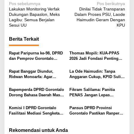
N
Pos sebelumnya
Pos berikutnya
Lakukan Monitoring Verfak
Dinilai Tidak Transparan
a
Dukungan Bapaslon, Meks
Dalam Proses PSU, Laode
v
Lagibu: Semua Berjalan
Haimudin Geram Dengan
Sesui UU
KPU
i
g
Berita Terkait
a
s
Rapat Paripurna ke-98, DPRD
Thomas Mopili: KUA-PPAS
dan Pemprov Gorontalo
2026 Jadi Fondasi Penting
i
Teken Nota Kesepakatan KUA-
Perubahan APBD Gorontalo
PPAS 2026
p
Rapat Banggar Diundur,
La Ode Haimudin: Tanpa
Ridwan Monoarfa: Agar
Anggaran Cukup, KPID Sulit
o
Pembahasan Perubahan
Cegah Penyebaran Hoaks
s
APBD Lebih Komprehensif
Bapemperda DPRD Gorontalo
Fikram Salilama: Panitia
Dorong Bahasa Daerah Masuk
PENAS Jangan Lepas
Kurikulum Wajib Sekolah
Tangan, DPRD Siap Bentuk
Pansus
Komisi I DPRD Gorontalo
Pansus DPRD Provinsi
Fasilitasi Mediasi Sengketa
Gorontalo Pastikan Ranperda
Sewa Kendaraan PENAS XVII
Pajak Tidak Bebani
Masyarakat Kecil
Rekomendasi untuk Anda