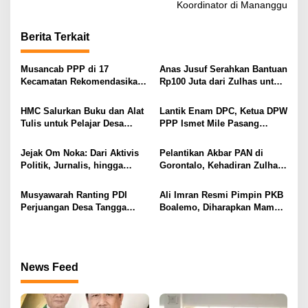
i
Koordinator di Mananggu
g
Berita Terkait
a
s
Musancab PPP di 17
Anas Jusuf Serahkan Bantuan
i
Kecamatan Rekomendasikan
Rp100 Juta dari Zulhas untuk
Zamroni Mile Cabup Bone
Pembangunan Masjid At-
p
Bolango 2031–2035
Tanwir UMGO
HMC Salurkan Buku dan Alat
Lantik Enam DPC, Ketua DPW
o
Tulis untuk Pelajar Desa
PPP Ismet Mile Pasang
s
Sukamaju, Ryan Noho:
Target Tambah Kursi di DPRD
Pendidikan Investasi Masa
Jejak Om Noka: Dari Aktivis
Pelantikan Akbar PAN di
Depan
Politik, Jurnalis, hingga
Gorontalo, Kehadiran Zulhas
Kembali ke Dunia Politik
dan Artis Nasional Curi
Perhatian Publik
Musyawarah Ranting PDI
Ali Imran Resmi Pimpin PKB
Perjuangan Desa Tangga
Boalemo, Diharapkan Mampu
Barito Berjalan Lancar, Wilan
Panaskan Mesin Partai
Kuuna Nahkodai Ranting
Menuju Kontestasi Politik
Periode 2025–2030
News Feed