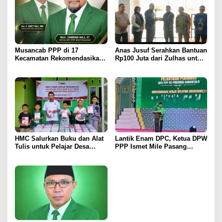
Musancab PPP di 17
Anas Jusuf Serahkan Bantuan
Kecamatan Rekomendasikan
Rp100 Juta dari Zulhas untuk
Zamroni Mile Cabup Bone
Pembangunan Masjid At-
Bolango 2031–2035
Tanwir UMGO
HMC Salurkan Buku dan Alat
Lantik Enam DPC, Ketua DPW
Tulis untuk Pelajar Desa
PPP Ismet Mile Pasang
Sukamaju, Ryan Noho:
Target Tambah Kursi di DPRD
Pendidikan Investasi Masa
Depan