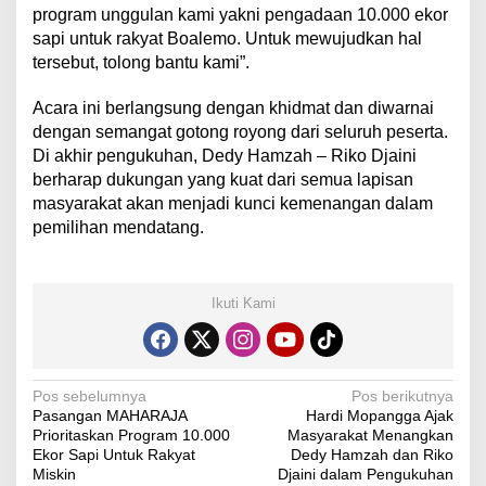
program unggulan kami yakni pengadaan 10.000 ekor
sapi untuk rakyat Boalemo. Untuk mewujudkan hal
tersebut, tolong bantu kami”.
Acara ini berlangsung dengan khidmat dan diwarnai
dengan semangat gotong royong dari seluruh peserta.
Di akhir pengukuhan, Dedy Hamzah – Riko Djaini
berharap dukungan yang kuat dari semua lapisan
masyarakat akan menjadi kunci kemenangan dalam
pemilihan mendatang.
Ikuti Kami
N
Pos sebelumnya
Pos berikutnya
Pasangan MAHARAJA
Hardi Mopangga Ajak
a
Prioritaskan Program 10.000
Masyarakat Menangkan
v
Ekor Sapi Untuk Rakyat
Dedy Hamzah dan Riko
Miskin
Djaini dalam Pengukuhan