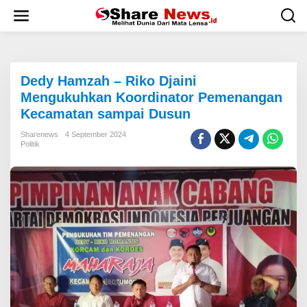
L
e
w
a
t
i
Dedy Hamzah – Riko Djaini
k
e
Mengukuhkan Koordinator Pemenangan
k
Kecamatan sampai Dusun
o
n
Sharenews
4 September 2024
t
Politik
e
n