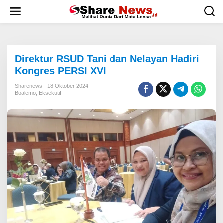
L
e
w
a
t
i
Direktur RSUD Tani dan Nelayan Hadiri
k
e
Kongres PERSI XVI
k
o
Sharenews
18 Oktober 2024
Boalemo
,
Eksekutif
n
t
e
n