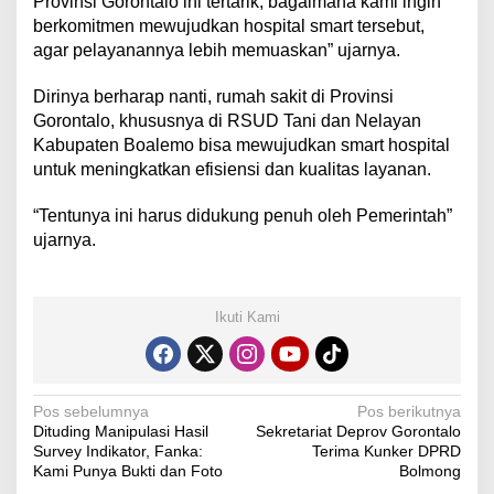
Provinsi Gorontalo ini tertarik, bagaimana kami ingin
berkomitmen mewujudkan hospital smart tersebut,
agar pelayanannya lebih memuaskan” ujarnya.
Dirinya berharap nanti, rumah sakit di Provinsi
Gorontalo, khususnya di RSUD Tani dan Nelayan
Kabupaten Boalemo bisa mewujudkan smart hospital
untuk meningkatkan efisiensi dan kualitas layanan.
“Tentunya ini harus didukung penuh oleh Pemerintah”
ujarnya.
Ikuti Kami
N
Pos sebelumnya
Pos berikutnya
Dituding Manipulasi Hasil
Sekretariat Deprov Gorontalo
a
Survey Indikator, Fanka:
Terima Kunker DPRD
v
Kami Punya Bukti dan Foto
Bolmong