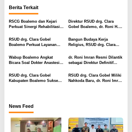
i
Berita Terkait
g
a
RSCG Boalemo dan Kejari
Direktur RSUD drg. Clara
s
Perkuat Sinergi Rehabilitasi
Gobel Boalemo, dr. Roni H.
Medis bagi Penyalahguna
Imran Jalin Kerja Sama
i
Narkotika melalui Keadilan
Strategis Penguatan Layanan
RSUD drg. Clara Gobel
Bangun Budaya Kerja
Restoratif
Uronefrologi
p
Boalemo Perkuat Layanan
Religius, RSUD drg. Clara
Uronefrologi Lewat Jejaring
Gobel Boalemo Terapkan
o
Nasional, dr. Roni H. Imran:
Program Baca Al-Qur’an bagi
Wabup Boalemo Angkat
dr. Roni Imran Resmi Dilantik
s
Tingkatkan Akses Layanan
Seluruh Pegawai
Bicara Soal Dokter Anastesi
sebagai Direktur Definitif
Spesialistik
ke Jepang, Minta Pelayanan
RSUD drg. Clara Gobel
Tetap Optimal
Boalemo
RSUD drg. Clara Gobel
RSUD drg. Clara Gobel Miliki
Kabupaten Boalemo Sukses
Nahkoda Baru, dr. Roni Imran
Borong Dua Penghargaan
Diharapkan Tingkatkan Mutu
Bergengsi BPJS Kesehatan
Pelayanan
2026
News Feed