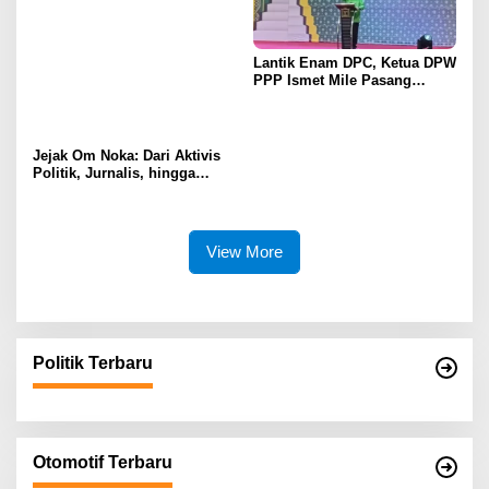
Pendidikan Investasi Masa
Depan
Lantik Enam DPC, Ketua DPW
PPP Ismet Mile Pasang
Target Tambah Kursi di DPRD
Jejak Om Noka: Dari Aktivis
Politik, Jurnalis, hingga
Kembali ke Dunia Politik
View More
Politik Terbaru
Otomotif Terbaru