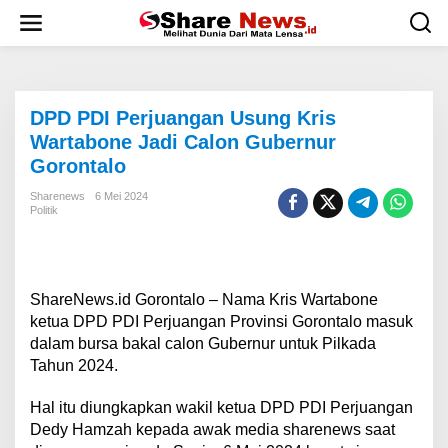
L
e
w
a
t
i
DPD PDI Perjuangan Usung Kris
k
e
Wartabone Jadi Calon Gubernur
k
Gorontalo
o
n
Sharenews
6 Mei 2024
t
Politik
e
n
ShareNews.id Gorontalo – Nama Kris Wartabone
ketua DPD PDI Perjuangan Provinsi Gorontalo masuk
dalam bursa bakal calon Gubernur untuk Pilkada
Tahun 2024.
Hal itu diungkapkan wakil ketua DPD PDI Perjuangan
Dedy Hamzah kepada awak media sharenews saat