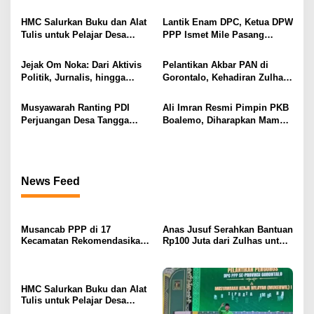
i
Zamroni Mile Cabup Bone
Pembangunan Masjid At-
Bolango 2031–2035
Tanwir UMGO
p
HMC Salurkan Buku dan Alat
Lantik Enam DPC, Ketua DPW
Tulis untuk Pelajar Desa
PPP Ismet Mile Pasang
o
Sukamaju, Ryan Noho:
Target Tambah Kursi di DPRD
s
Pendidikan Investasi Masa
Jejak Om Noka: Dari Aktivis
Pelantikan Akbar PAN di
Depan
Politik, Jurnalis, hingga
Gorontalo, Kehadiran Zulhas
Kembali ke Dunia Politik
dan Artis Nasional Curi
Perhatian Publik
Musyawarah Ranting PDI
Ali Imran Resmi Pimpin PKB
Perjuangan Desa Tangga
Boalemo, Diharapkan Mampu
Barito Berjalan Lancar, Wilan
Panaskan Mesin Partai
Kuuna Nahkodai Ranting
Menuju Kontestasi Politik
Periode 2025–2030
News Feed
Musancab PPP di 17
Anas Jusuf Serahkan Bantuan
Kecamatan Rekomendasikan
Rp100 Juta dari Zulhas untuk
Zamroni Mile Cabup Bone
Pembangunan Masjid At-
Bolango 2031–2035
Tanwir UMGO
HMC Salurkan Buku dan Alat
Tulis untuk Pelajar Desa
Sukamaju, Ryan Noho: