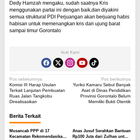
Dedy Hamzah mengaku, sudah saatnya Kris
menggunakan partai ini dengan baik,dan diyakini
semua struktural PDI Perjuangan akan berjuang habis
habisan untuk memenangkan kris dari ujung barat
sampai timur Gorontalo
Ikuti Kami
N
Pos sebelumnya
Pos berikutnya
Komisi III Harap Usulan
Yuriko Kamaru Sebut Banyak
a
Terkait Lanjutan Pembuatan
Aset di Dinas Pendidikan
v
Ruas Jalan Tangkobu
Provinsi Gorontalo Belum
Direalisasikan
Memiliki Bukti Otentik
i
g
Berita Terkait
a
s
Musancab PPP di 17
Anas Jusuf Serahkan Bantuan
Kecamatan Rekomendasikan
Rp100 Juta dari Zulhas untuk