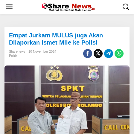
L
e
w
a
t
i
Empat Jurkam MULUS juga Akan
k
e
Dilaporkan Ismet Mile ke Polisi
k
o
Sharenews
10 November 2024
Politik
n
t
e
n