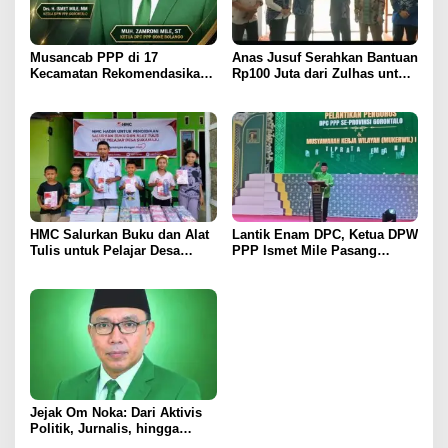
Musancab PPP di 17
Anas Jusuf Serahkan Bantuan
Kecamatan Rekomendasikan
Rp100 Juta dari Zulhas untuk
Zamroni Mile Cabup Bone
Pembangunan Masjid At-
Bolango 2031–2035
Tanwir UMGO
HMC Salurkan Buku dan Alat
Lantik Enam DPC, Ketua DPW
Tulis untuk Pelajar Desa
PPP Ismet Mile Pasang
Sukamaju, Ryan Noho:
Target Tambah Kursi di DPRD
Pendidikan Investasi Masa
Depan
Jejak Om Noka: Dari Aktivis
Politik, Jurnalis, hingga
Kembali ke Dunia Politik