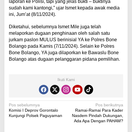
laporan ke Polisi, tapi yang jelas bukti – buktinya
sudah kami kantongi,” ujar Ismet kepada awak media
ini, Jum’at (8/11/2024).
Diketahui, sebelumnya Ismet Mile juga telah
melaporkan dugaan penghinaan oleh salah satu
jurkam paslon MULUS berinisial YA ke Polres Bone
Bolango pada Kamis (7/11/2024). Selain ke Polres
Bone Bolango, YA juga dilaporkan ke Bawaslu Bone
Bolango atas dugaan pelanggaran pidana pemilihan.
Ikuti Kami
N
Pos sebelumnya
Pos berikutnya
Komisi I Deprov Gorontalo
Ramai-Ramai Para Kader
a
Kunjungi Polsek Paguyaman
Nasdem Pindah Dukungan,
v
Ada Apa Dengan PAHAM?
i