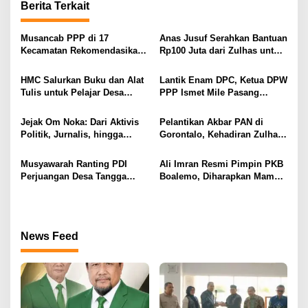
Berita Terkait
g
a
Musancab PPP di 17
Anas Jusuf Serahkan Bantuan
s
Kecamatan Rekomendasikan
Rp100 Juta dari Zulhas untuk
Zamroni Mile Cabup Bone
Pembangunan Masjid At-
i
Bolango 2031–2035
Tanwir UMGO
HMC Salurkan Buku dan Alat
Lantik Enam DPC, Ketua DPW
p
Tulis untuk Pelajar Desa
PPP Ismet Mile Pasang
Sukamaju, Ryan Noho:
Target Tambah Kursi di DPRD
o
Pendidikan Investasi Masa
Jejak Om Noka: Dari Aktivis
Pelantikan Akbar PAN di
s
Depan
Politik, Jurnalis, hingga
Gorontalo, Kehadiran Zulhas
Kembali ke Dunia Politik
dan Artis Nasional Curi
Perhatian Publik
Musyawarah Ranting PDI
Ali Imran Resmi Pimpin PKB
Perjuangan Desa Tangga
Boalemo, Diharapkan Mampu
Barito Berjalan Lancar, Wilan
Panaskan Mesin Partai
Kuuna Nahkodai Ranting
Menuju Kontestasi Politik
Periode 2025–2030
News Feed