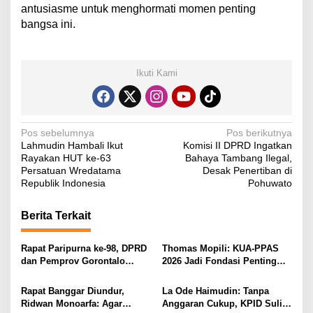
antusiasme untuk menghormati momen penting
bangsa ini.
Ikuti Kami
N
Pos sebelumnya
Pos berikutnya
Lahmudin Hambali Ikut
Komisi II DPRD Ingatkan
a
Rayakan HUT ke-63
Bahaya Tambang Ilegal,
v
Persatuan Wredatama
Desak Penertiban di
Republik Indonesia
Pohuwato
i
g
Berita Terkait
a
s
Rapat Paripurna ke-98, DPRD
Thomas Mopili: KUA-PPAS
dan Pemprov Gorontalo
2026 Jadi Fondasi Penting
i
Teken Nota Kesepakatan KUA-
Perubahan APBD Gorontalo
PPAS 2026
p
Rapat Banggar Diundur,
La Ode Haimudin: Tanpa
Ridwan Monoarfa: Agar
Anggaran Cukup, KPID Sulit
o