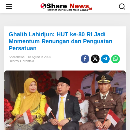
L
e
w
a
t
i
Ghalib Lahidjun: HUT ke-80 RI Jadi
k
e
Momentum Renungan dan Penguatan
k
Persatuan
o
n
Sharenews
18 Agustus 2025
t
Deprov Gorontalo
e
n