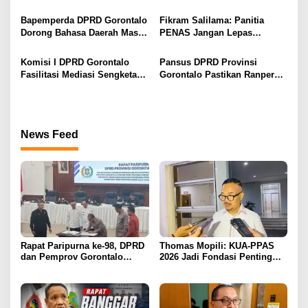
Pembahasan Perubahan
Cegah Penyebaran Hoaks
s
APBD Lebih Komprehensif
Bapemperda DPRD Gorontalo
Fikram Salilama: Panitia
Dorong Bahasa Daerah Masuk
PENAS Jangan Lepas
Kurikulum Wajib Sekolah
Tangan, DPRD Siap Bentuk
Pansus
Komisi I DPRD Gorontalo
Pansus DPRD Provinsi
Fasilitasi Mediasi Sengketa
Gorontalo Pastikan Ranperda
Sewa Kendaraan PENAS XVII
Pajak Tidak Bebani
Masyarakat Kecil
News Feed
Rapat Paripurna ke-98, DPRD
Thomas Mopili: KUA-PPAS
dan Pemprov Gorontalo
2026 Jadi Fondasi Penting
Teken Nota Kesepakatan KUA-
Perubahan APBD Gorontalo
PPAS 2026