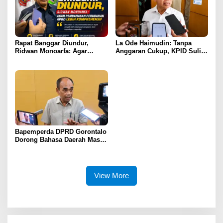
Rapat Banggar Diundur,
La Ode Haimudin: Tanpa
Ridwan Monoarfa: Agar
Anggaran Cukup, KPID Sulit
Pembahasan Perubahan
Cegah Penyebaran Hoaks
APBD Lebih Komprehensif
Bapemperda DPRD Gorontalo
Dorong Bahasa Daerah Masuk
Kurikulum Wajib Sekolah
View More