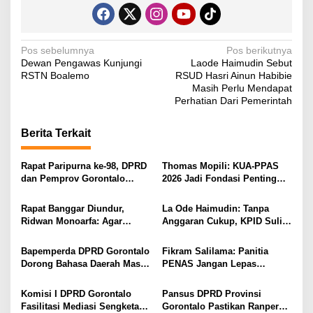
N
Pos sebelumnya
Pos berikutnya
Dewan Pengawas Kunjungi
Laode Haimudin Sebut
a
RSTN Boalemo
RSUD Hasri Ainun Habibie
v
Masih Perlu Mendapat
Perhatian Dari Pemerintah
i
g
Berita Terkait
a
s
Rapat Paripurna ke-98, DPRD
Thomas Mopili: KUA-PPAS
dan Pemprov Gorontalo
2026 Jadi Fondasi Penting
i
Teken Nota Kesepakatan KUA-
Perubahan APBD Gorontalo
PPAS 2026
p
Rapat Banggar Diundur,
La Ode Haimudin: Tanpa
Ridwan Monoarfa: Agar
Anggaran Cukup, KPID Sulit
o
Pembahasan Perubahan
Cegah Penyebaran Hoaks
s
APBD Lebih Komprehensif
Bapemperda DPRD Gorontalo
Fikram Salilama: Panitia
Dorong Bahasa Daerah Masuk
PENAS Jangan Lepas
Kurikulum Wajib Sekolah
Tangan, DPRD Siap Bentuk
Pansus
Komisi I DPRD Gorontalo
Pansus DPRD Provinsi
Fasilitasi Mediasi Sengketa
Gorontalo Pastikan Ranperda