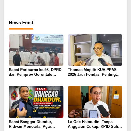
Sewa Kendaraan PENAS XVII
Pajak Tidak Bebani
Masyarakat Kecil
News Feed
Rapat Paripurna ke-98, DPRD
Thomas Mopili: KUA-PPAS
dan Pemprov Gorontalo
2026 Jadi Fondasi Penting
Teken Nota Kesepakatan KUA-
Perubahan APBD Gorontalo
PPAS 2026
Rapat Banggar Diundur,
La Ode Haimudin: Tanpa
Ridwan Monoarfa: Agar
Anggaran Cukup, KPID Sulit