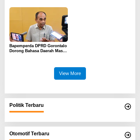
Pembahasan Perubahan
Cegah Penyebaran Hoaks
APBD Lebih Komprehensif
Bapemperda DPRD Gorontalo
Dorong Bahasa Daerah Masuk
Kurikulum Wajib Sekolah
View More
Politik Terbaru
Otomotif Terbaru