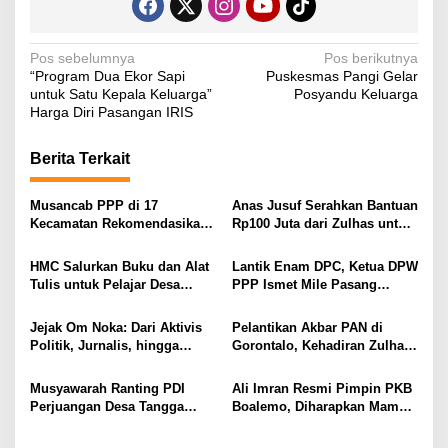
N
Pos sebelumnya
Pos berikutnya
“Program Dua Ekor Sapi
Puskesmas Pangi Gelar
a
untuk Satu Kepala Keluarga”
Posyandu Keluarga
v
Harga Diri Pasangan IRIS
i
Berita Terkait
g
a
Musancab PPP di 17
Anas Jusuf Serahkan Bantuan
s
Kecamatan Rekomendasikan
Rp100 Juta dari Zulhas untuk
Zamroni Mile Cabup Bone
Pembangunan Masjid At-
i
Bolango 2031–2035
Tanwir UMGO
HMC Salurkan Buku dan Alat
Lantik Enam DPC, Ketua DPW
p
Tulis untuk Pelajar Desa
PPP Ismet Mile Pasang
Sukamaju, Ryan Noho:
Target Tambah Kursi di DPRD
o
Pendidikan Investasi Masa
Jejak Om Noka: Dari Aktivis
Pelantikan Akbar PAN di
s
Depan
Politik, Jurnalis, hingga
Gorontalo, Kehadiran Zulhas
Kembali ke Dunia Politik
dan Artis Nasional Curi
Perhatian Publik
Musyawarah Ranting PDI
Ali Imran Resmi Pimpin PKB
Perjuangan Desa Tangga
Boalemo, Diharapkan Mampu
Barito Berjalan Lancar, Wilan
Panaskan Mesin Partai
Kuuna Nahkodai Ranting
Menuju Kontestasi Politik