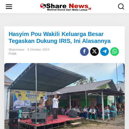
L
e
w
a
t
i
Hasyim Pou Wakili Keluarga Besar
k
e
Tegaskan Dukung IRIS, Ini Alasannya
k
o
Sharenews
8 Oktober 2024
Politik
n
t
e
n