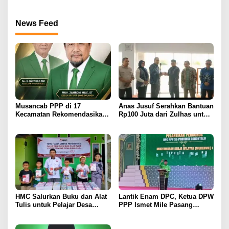
Periode 2025–2030
News Feed
Musancab PPP di 17
Anas Jusuf Serahkan Bantuan
Kecamatan Rekomendasikan
Rp100 Juta dari Zulhas untuk
Zamroni Mile Cabup Bone
Pembangunan Masjid At-
Bolango 2031–2035
Tanwir UMGO
HMC Salurkan Buku dan Alat
Lantik Enam DPC, Ketua DPW
Tulis untuk Pelajar Desa
PPP Ismet Mile Pasang
Sukamaju, Ryan Noho:
Target Tambah Kursi di DPRD
Pendidikan Investasi Masa