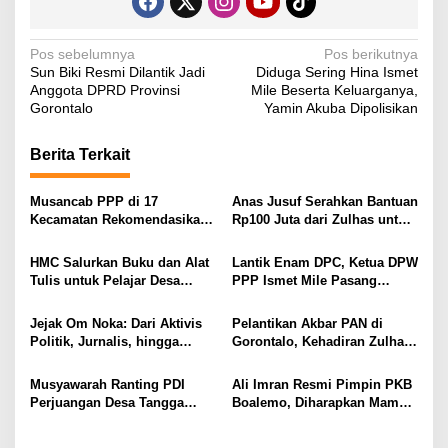
N
Pos sebelumnya
Pos berikutnya
Sun Biki Resmi Dilantik Jadi
Diduga Sering Hina Ismet
a
Anggota DPRD Provinsi
Mile Beserta Keluarganya,
v
Gorontalo
Yamin Akuba Dipolisikan
i
Berita Terkait
g
a
Musancab PPP di 17
Anas Jusuf Serahkan Bantuan
s
Kecamatan Rekomendasikan
Rp100 Juta dari Zulhas untuk
Zamroni Mile Cabup Bone
Pembangunan Masjid At-
i
Bolango 2031–2035
Tanwir UMGO
HMC Salurkan Buku dan Alat
Lantik Enam DPC, Ketua DPW
p
Tulis untuk Pelajar Desa
PPP Ismet Mile Pasang
Sukamaju, Ryan Noho:
Target Tambah Kursi di DPRD
o
Pendidikan Investasi Masa
Jejak Om Noka: Dari Aktivis
Pelantikan Akbar PAN di
s
Depan
Politik, Jurnalis, hingga
Gorontalo, Kehadiran Zulhas
Kembali ke Dunia Politik
dan Artis Nasional Curi
Perhatian Publik
Musyawarah Ranting PDI
Ali Imran Resmi Pimpin PKB
Perjuangan Desa Tangga
Boalemo, Diharapkan Mampu
Barito Berjalan Lancar, Wilan
Panaskan Mesin Partai
Kuuna Nahkodai Ranting
Menuju Kontestasi Politik