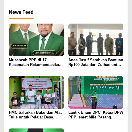
Periode 2025–2030
News Feed
Musancab PPP di 17
Anas Jusuf Serahkan Bantuan
Kecamatan Rekomendasikan
Rp100 Juta dari Zulhas untuk
Zamroni Mile Cabup Bone
Pembangunan Masjid At-
Bolango 2031–2035
Tanwir UMGO
HMC Salurkan Buku dan Alat
Lantik Enam DPC, Ketua DPW
Tulis untuk Pelajar Desa
PPP Ismet Mile Pasang
Sukamaju, Ryan Noho:
Target Tambah Kursi di DPRD
Pendidikan Investasi Masa
Depan