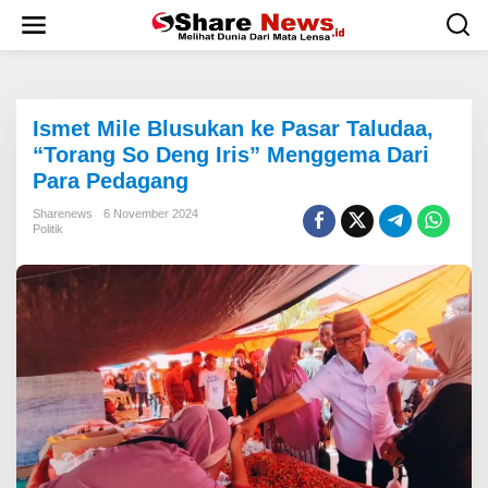
L
e
w
a
t
i
Ismet Mile Blusukan ke Pasar Taludaa,
k
e
“Torang So Deng Iris” Menggema Dari
k
Para Pedagang
o
n
Sharenews
6 November 2024
t
Politik
e
n