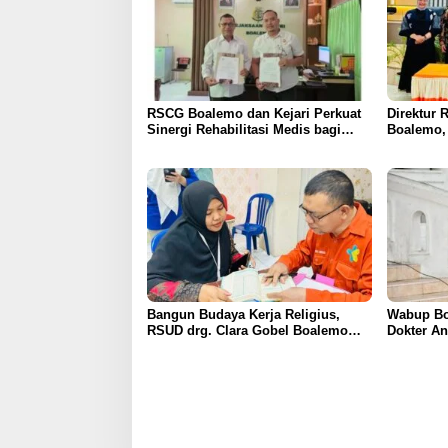
RSCG Boalemo dan Kejari Perkuat
Direktur 
Sinergi Rehabilitasi Medis bagi
Boalemo, 
Penyalahguna Narkotika melalui
Kerja Sam
Keadilan Restoratif
Layanan U
Bangun Budaya Kerja Religius,
Wabup Bo
RSUD drg. Clara Gobel Boalemo
Dokter An
Terapkan Program Baca Al-Qur’an
Pelayanan
bagi Seluruh Pegawai