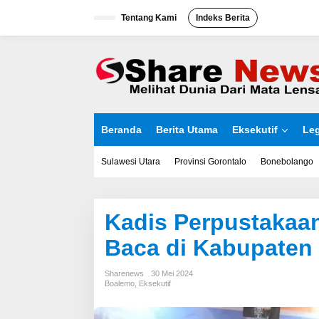
L
Tentang Kami
Indeks Berita
e
w
a
t
i
k
e
k
o
Beranda
Berita Utama
Eksekutif
Leg
n
t
e
Sulawesi Utara
Provinsi Gorontalo
Bonebolango
n
Kadis Perpustakaa
Baca di Kabupaten
Sharenews
30 Mei 2024
Boalemo
,
Eksekutif