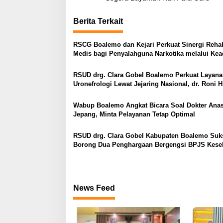
v
Berita Terkait
i
g
RSCG Boalemo dan Kejari Perkuat Sinergi Rehabi
a
Medis bagi Penyalahguna Narkotika melalui Kea
Restoratif
s
RSUD drg. Clara Gobel Boalemo Perkuat Layan
i
Uronefrologi Lewat Jejaring Nasional, dr. Roni H
p
Imran: Tingkatkan Akses Layanan Spesialistik
o
Wabup Boalemo Angkat Bicara Soal Dokter Anas
Jepang, Minta Pelayanan Tetap Optimal
s
RSUD drg. Clara Gobel Kabupaten Boalemo Suk
Borong Dua Penghargaan Bergengsi BPJS Kese
2026
News Feed