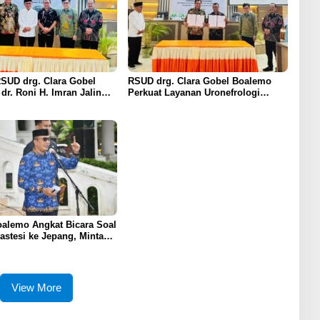
RSUD drg. Clara Gobel
RSUD drg. Clara Gobel Boalemo
dr. Roni H. Imran Jalin
Perkuat Layanan Uronefrologi
a Strategis Penguatan
Lewat Jejaring Nasional, dr. Roni H.
ronefrologi
Imran: Tingkatkan Akses Layanan
Spesialistik
alemo Angkat Bicara Soal
astesi ke Jepang, Minta
 Tetap Optimal
View More