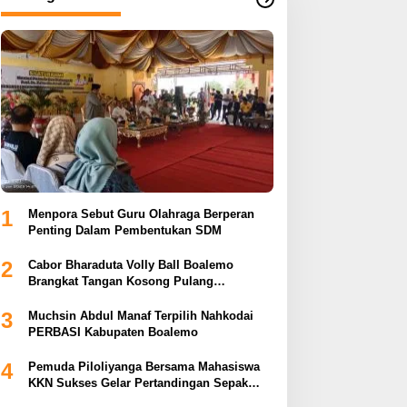
1
Menpora Sebut Guru Olahraga Berperan
Penting Dalam Pembentukan SDM
2
Cabor Bharaduta Volly Ball Boalemo
Brangkat Tangan Kosong Pulang
Membuahkan Hasil
3
Muchsin Abdul Manaf Terpilih Nahkodai
PERBASI Kabupaten Boalemo
4
Pemuda Piloliyanga Bersama Mahasiswa
KKN Sukses Gelar Pertandingan Sepak
Bola LPP