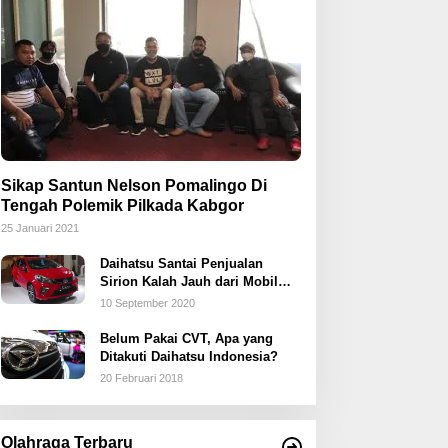
Sikap Santun Nelson Pomalingo Di
Tengah Polemik Pilkada Kabgor
25 Januari 2021
Daihatsu Santai Penjualan
Sirion Kalah Jauh dari Mobil
LCGC
10 September 2020
Belum Pakai CVT, Apa yang
Ditakuti Daihatsu Indonesia?
20 Februari 2018
Olahraga Terbaru