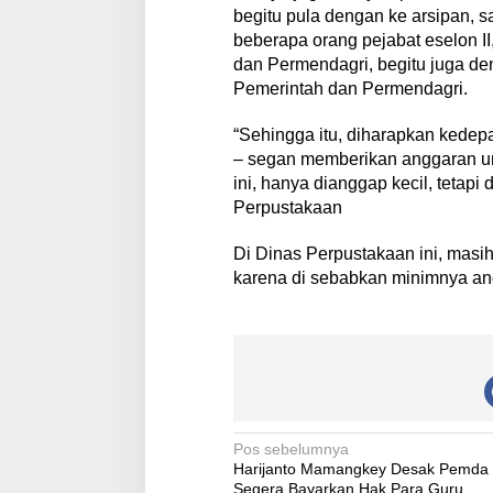
begitu pula dengan ke arsipan, 
beberapa orang pejabat eselon II
dan Permendagri, begitu juga d
Pemerintah dan Permendagri.
“Sehingga itu, diharapkan kede
– segan memberikan anggaran un
ini, hanya dianggap kecil, tetapi
Perpustakaan
Di Dinas Perpustakaan ini, masi
karena di sebabkan minimnya ang
N
Pos sebelumnya
Harijanto Mamangkey Desak Pemda
a
Segera Bayarkan Hak Para Guru