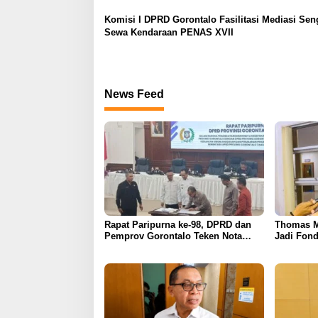
Komisi I DPRD Gorontalo Fasilitasi Mediasi Sen
Sewa Kendaraan PENAS XVII
News Feed
Rapat Paripurna ke-98, DPRD dan
Thomas M
Pemprov Gorontalo Teken Nota
Jadi Fond
Kesepakatan KUA-PPAS 2026
APBD Gor