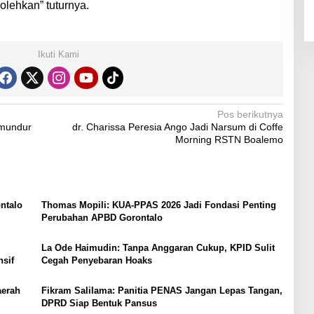
bolehkan” tuturnya.
Ikuti Kami
Pos berikutnya
 mundur
dr. Charissa Peresia Ango Jadi Narsum di Coffe
Morning RSTN Boalemo
ntalo
Thomas Mopili: KUA-PPAS 2026 Jadi Fondasi Penting
Perubahan APBD Gorontalo
La Ode Haimudin: Tanpa Anggaran Cukup, KPID Sulit
sif
Cegah Penyebaran Hoaks
aerah
Fikram Salilama: Panitia PENAS Jangan Lepas Tangan,
DPRD Siap Bentuk Pansus