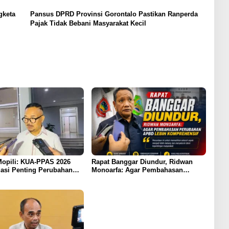
gketa
Pansus DPRD Provinsi Gorontalo Pastikan Ranperda
Pajak Tidak Bebani Masyarakat Kecil
opili: KUA-PPAS 2026
Rapat Banggar Diundur, Ridwan
asi Penting Perubahan
Monoarfa: Agar Pembahasan
ontalo
Perubahan APBD Lebih
Komprehensif