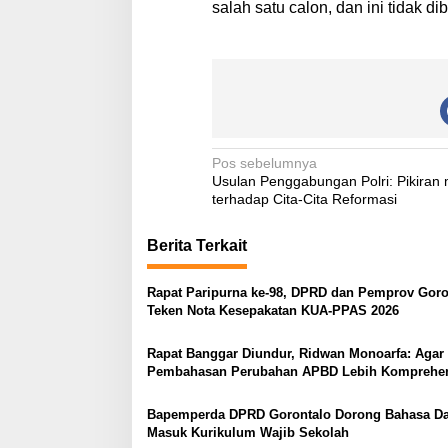
salah satu calon, dan ini tidak di
N
Pos sebelumnya
Usulan Penggabungan Polri: Pikiran
a
terhadap Cita-Cita Reformasi
v
Berita Terkait
i
g
Rapat Paripurna ke-98, DPRD dan Pemprov Goro
a
Teken Nota Kesepakatan KUA-PPAS 2026
s
Rapat Banggar Diundur, Ridwan Monoarfa: Agar
i
Pembahasan Perubahan APBD Lebih Komprehen
p
o
Bapemperda DPRD Gorontalo Dorong Bahasa D
Masuk Kurikulum Wajib Sekolah
s