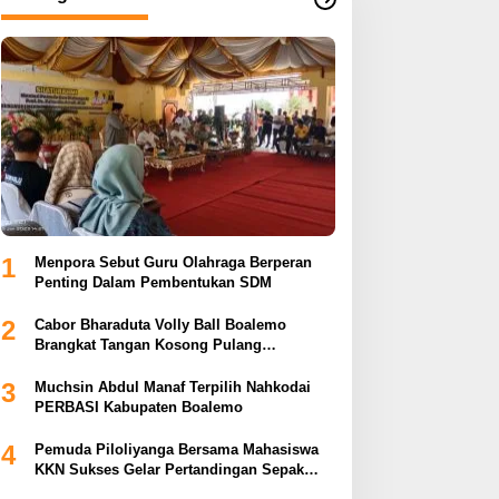
1
Menpora Sebut Guru Olahraga Berperan
Penting Dalam Pembentukan SDM
2
Cabor Bharaduta Volly Ball Boalemo
Brangkat Tangan Kosong Pulang
Membuahkan Hasil
3
Muchsin Abdul Manaf Terpilih Nahkodai
PERBASI Kabupaten Boalemo
4
Pemuda Piloliyanga Bersama Mahasiswa
KKN Sukses Gelar Pertandingan Sepak
Bola LPP