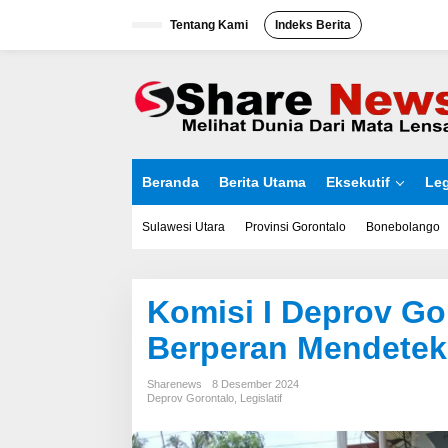
L
Tentang Kami
Indeks Berita
e
w
a
t
i
k
e
k
o
Beranda
Berita Utama
Eksekutif
Leg
n
t
e
Sulawesi Utara
Provinsi Gorontalo
Bonebolango
n
Komisi I Deprov Go
Berperan Mendeteks
Sharenews
8 Desember 2024
Deprov Gorontalo
,
Legislatif