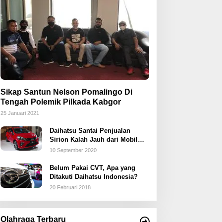
Sikap Santun Nelson Pomalingo Di
Tengah Polemik Pilkada Kabgor
25 Januari 2021
Daihatsu Santai Penjualan
Sirion Kalah Jauh dari Mobil
LCGC
10 September 2020
Belum Pakai CVT, Apa yang
Ditakuti Daihatsu Indonesia?
20 Februari 2018
Olahraga Terbaru