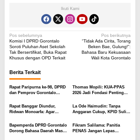
Ikuti Kami
N
Pos sebelumnya
Pos berikutnya
Komisi I DPRD Gorontalo
“Tidak Ada Cirita, Torang
a
Soroti Puluhan Aset Sekolah
Beken Bae, Gulung!”:
v
Tak Bersertifikat, Buka Rapat
Bahasa Baru Kekuasaan
Khusus dengan OPD Terkait
Wali Kota Gorontalo
i
g
Berita Terkait
a
s
Rapat Paripurna ke-98, DPRD
Thomas Mopili: KUA-PPAS
dan Pemprov Gorontalo
2026 Jadi Fondasi Penting
i
Teken Nota Kesepakatan KUA-
Perubahan APBD Gorontalo
PPAS 2026
p
Rapat Banggar Diundur,
La Ode Haimudin: Tanpa
Ridwan Monoarfa: Agar
Anggaran Cukup, KPID Sulit
o
Pembahasan Perubahan
Cegah Penyebaran Hoaks
s
APBD Lebih Komprehensif
Bapemperda DPRD Gorontalo
Fikram Salilama: Panitia
Dorong Bahasa Daerah Masuk
PENAS Jangan Lepas
Kurikulum Wajib Sekolah
Tangan, DPRD Siap Bentuk