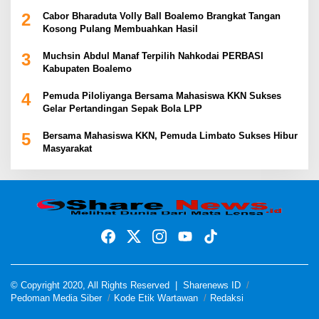
2
Cabor Bharaduta Volly Ball Boalemo Brangkat Tangan
Kosong Pulang Membuahkan Hasil
3
Muchsin Abdul Manaf Terpilih Nahkodai PERBASI
Kabupaten Boalemo
4
Pemuda Piloliyanga Bersama Mahasiswa KKN Sukses
Gelar Pertandingan Sepak Bola LPP
5
Bersama Mahasiswa KKN, Pemuda Limbato Sukses Hibur
Masyarakat
© Copyright 2020, All Rights Reserved |
Sharenews ID
Pedoman Media Siber
Kode Etik Wartawan
Redaksi