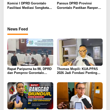
Pansus
Komisi I DPRD Gorontalo
Pansus DPRD Provinsi
Fasilitasi Mediasi Sengketa
Gorontalo Pastikan Ranperda
Sewa Kendaraan PENAS XVII
Pajak Tidak Bebani
Masyarakat Kecil
News Feed
Rapat Paripurna ke-98, DPRD
Thomas Mopili: KUA-PPAS
dan Pemprov Gorontalo
2026 Jadi Fondasi Penting
Teken Nota Kesepakatan KUA-
Perubahan APBD Gorontalo
PPAS 2026