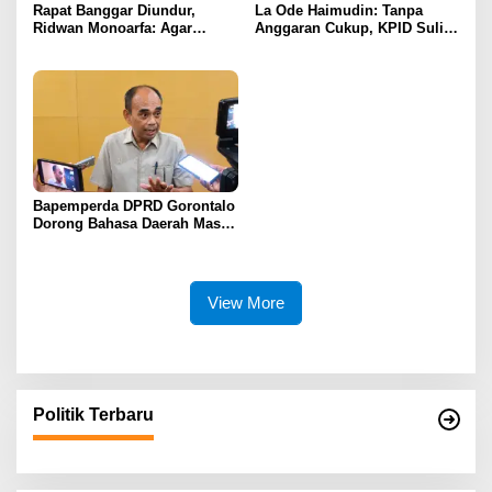
Rapat Banggar Diundur,
La Ode Haimudin: Tanpa
Ridwan Monoarfa: Agar
Anggaran Cukup, KPID Sulit
Pembahasan Perubahan
Cegah Penyebaran Hoaks
APBD Lebih Komprehensif
Bapemperda DPRD Gorontalo
Dorong Bahasa Daerah Masuk
Kurikulum Wajib Sekolah
View More
Politik Terbaru