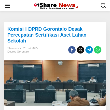
L
e
w
a
t
i
Komisi I DPRD Gorontalo Desak
k
e
Percepatan Sertifikasi Aset Lahan
k
Sekolah
o
n
Sharenews
29 Juli 2025
t
Deprov Gorontalo
e
n