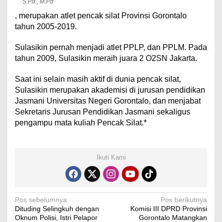
S.Pd., M.Pd
, merupakan atlet pencak silat Provinsi Gorontalo
tahun 2005-2019.
Sulasikin pernah menjadi atlet PPLP, dan PPLM. Pada
tahun 2009, Sulasikin meraih juara 2 O2SN Jakarta.
Saat ini selain masih aktif di dunia pencak silat,
Sulasikin merupakan akademisi di jurusan pendidikan
Jasmani Universitas Negeri Gorontalo, dan menjabat
Sekretaris Jurusan Pendidikan Jasmani sekaligus
pengampu mata kuliah Pencak Silat.*
Ikuti Kami
N
Pos sebelumnya
Pos berikutnya
Dituding Selingkuh dengan
Komisi III DPRD Provinsi
a
Oknum Polisi, Istri Pelapor
Gorontalo Matangkan