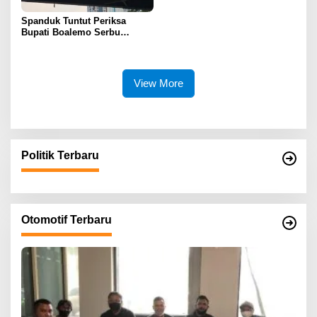
Spanduk Tuntut Periksa
Bupati Boalemo Serbu
Jakarta, Desakan Usut
Dugaan Fee Proyek Mencuat
ke Kejaksaan Agung
View More
Politik Terbaru
Otomotif Terbaru