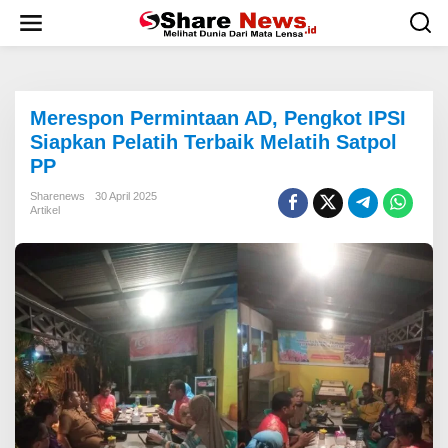
L
e
w
a
t
i
Merespon Permintaan AD, Pengkot IPSI
k
e
Siapkan Pelatih Terbaik Melatih Satpol
k
PP
o
n
Sharenews
30 April 2025
t
Artikel
e
n