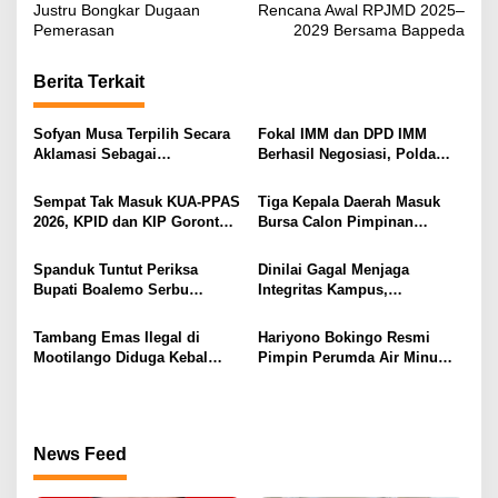
v
Justru Bongkar Dugaan
Rencana Awal RPJMD 2025–
Pemerasan
2029 Bersama Bappeda
i
g
Berita Terkait
a
s
Sofyan Musa Terpilih Secara
Fokal IMM dan DPD IMM
Aklamasi Sebagai
Berhasil Negosiasi, Polda
i
Koordinator Tagana
Gorontalo Bebaskan 11
Kabupaten Boalemo Periode
Mahasiswa
p
Sempat Tak Masuk KUA-PPAS
Tiga Kepala Daerah Masuk
2025–2029
2026, KPID dan KIP Gorontalo
Bursa Calon Pimpinan
o
Disorot
Syarikat Islam Gorontalo
s
Spanduk Tuntut Periksa
Dinilai Gagal Menjaga
Bupati Boalemo Serbu
Integritas Kampus,
Jakarta, Desakan Usut
Mahasiswa UNG Desak Rektor
Dugaan Fee Proyek Mencuat
UNG Copot WR3
Tambang Emas Ilegal di
Hariyono Bokingo Resmi
ke Kejaksaan Agung
Mootilango Diduga Kebal
Pimpin Perumda Air Minum
Hukum, Warga Ancam Boikot
Tirta Boalemo
Polres Gorontalo
News Feed