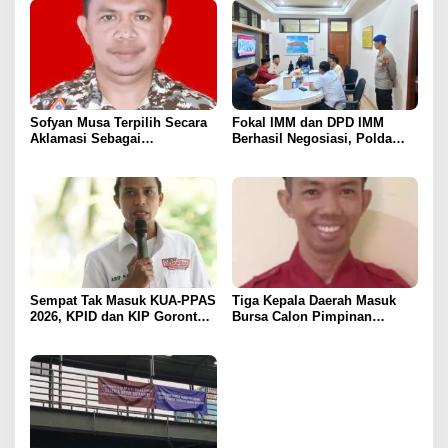
Sofyan Musa Terpilih Secara
Fokal IMM dan DPD IMM
Aklamasi Sebagai
Berhasil Negosiasi, Polda
Koordinator Tagana
Gorontalo Bebaskan 11
Kabupaten Boalemo Periode
Mahasiswa
2025–2029
Sempat Tak Masuk KUA-PPAS
Tiga Kepala Daerah Masuk
2026, KPID dan KIP Gorontalo
Bursa Calon Pimpinan
Disorot
Syarikat Islam Gorontalo