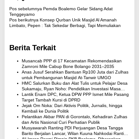
Pos sebelumnya
Pemda Boalemo Gelar Sidang Adat
N
Tenggeyamo
a
Pos berikutnya
Konsep Qurban Unik Masjid Al Amanah
v
Limbato, Pepen : Tak Sekedar Berbagi, Tapi Memuliakan
i
g
a
Berita Terkait
s
i
p
Musancab PPP di 17 Kecamatan Rekomendasikan
o
Zamroni Mile Cabup Bone Bolango 2031–2035
s
Anas Jusuf Serahkan Bantuan Rp100 Juta dari Zulhas
untuk Pembangunan Masjid At-Tanwir UMGO
HMC Salurkan Buku dan Alat Tulis untuk Pelajar Desa
Sukamaju, Ryan Noho: Pendidikan Investasi Masa
Depan
Lantik Enam DPC, Ketua DPW PPP Ismet Mile Pasang
Target Tambah Kursi di DPRD
Jejak Om Noka: Dari Aktivis Politik, Jurnalis, hingga
Kembali ke Dunia Politik
Pelantikan Akbar PAN di Gorontalo, Kehadiran Zulhas
dan Artis Nasional Curi Perhatian Publik
Musyawarah Ranting PDI Perjuangan Desa Tangga
Barito Berjalan Lancar, Wilan Kuuna Nahkodai Ranting
Periode 2025–2030
Ali Imran Resmi Pimpin PKB Boalemo, Diharapkan