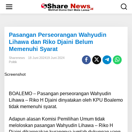
L
e
w
a
t
i
Pasangan Perseorangan Wahyudin
k
e
Lihawa dan Riko Djaini Belum
k
Memenuhi Syarat
o
n
Sharenews
18 Juni 2024
19 Juni 2024
t
Politik
e
n
Screenshot
BOALEMO – Pasangan perseorangan Wahyudin
Lihawa – Riko H Djaini dinyatakan oleh KPU Boalemo
tidak memenuhi syarat.
Adapun alasan Komisi Pemilihan Umum tidak
meloloskan pasangan Wahyudin Lihawa – Riko H
Djaini dikarenakan kurangnya jumlah dukungan yang