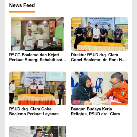
News Feed
RSCG Boalemo dan Kejari
Direktur RSUD drg. Clara
Perkuat Sinergi Rehabilitasi
Gobel Boalemo, dr. Roni H.
Medis bagi Penyalahguna
Imran Jalin Kerja Sama
Narkotika melalui Keadilan
Strategis Penguatan Layanan
Restoratif
Uronefrologi
RSUD drg. Clara Gobel
Bangun Budaya Kerja
Boalemo Perkuat Layanan
Religius, RSUD drg. Clara
Uronefrologi Lewat Jejaring
Gobel Boalemo Terapkan
Nasional, dr. Roni H. Imran:
Program Baca Al-Qur’an bagi
Tingkatkan Akses Layanan
Seluruh Pegawai
Spesialistik