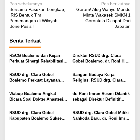
N
Pos sebelumnya
Pos berikutnya
Bersama Pasukan Lengkap,
Geram! Aleg Wahyu Moridu
a
IRIS Bentuk Tim
Minta Wakasek SMKN 1
v
Pemenangan di Wilayah
Gorontalo Dicopot Dari
Bone Pesisir
Jabatan
i
g
Berita Terkait
a
s
RSCG Boalemo dan Kejari
Direktur RSUD drg. Clara
Perkuat Sinergi Rehabilitasi
Gobel Boalemo, dr. Roni H.
i
Medis bagi Penyalahguna
Imran Jalin Kerja Sama
Narkotika melalui Keadilan
Strategis Penguatan Layanan
p
RSUD drg. Clara Gobel
Bangun Budaya Kerja
Restoratif
Uronefrologi
Boalemo Perkuat Layanan
Religius, RSUD drg. Clara
o
Uronefrologi Lewat Jejaring
Gobel Boalemo Terapkan
s
Nasional, dr. Roni H. Imran:
Program Baca Al-Qur’an bagi
Wabup Boalemo Angkat
dr. Roni Imran Resmi Dilantik
Tingkatkan Akses Layanan
Seluruh Pegawai
Bicara Soal Dokter Anastesi
sebagai Direktur Definitif
Spesialistik
ke Jepang, Minta Pelayanan
RSUD drg. Clara Gobel
Tetap Optimal
Boalemo
RSUD drg. Clara Gobel
RSUD drg. Clara Gobel Miliki
Kabupaten Boalemo Sukses
Nahkoda Baru, dr. Roni Imran
Borong Dua Penghargaan
Diharapkan Tingkatkan Mutu
Bergengsi BPJS Kesehatan
Pelayanan
2026