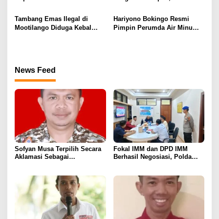
Jakarta, Desakan Usut
Mahasiswa UNG Desak Rektor
Dugaan Fee Proyek Mencuat
UNG Copot WR3
Tambang Emas Ilegal di
Hariyono Bokingo Resmi
ke Kejaksaan Agung
Mootilango Diduga Kebal
Pimpin Perumda Air Minum
Hukum, Warga Ancam Boikot
Tirta Boalemo
Polres Gorontalo
News Feed
Sofyan Musa Terpilih Secara
Fokal IMM dan DPD IMM
Aklamasi Sebagai
Berhasil Negosiasi, Polda
Koordinator Tagana
Gorontalo Bebaskan 11
Kabupaten Boalemo Periode
Mahasiswa
2025–2029