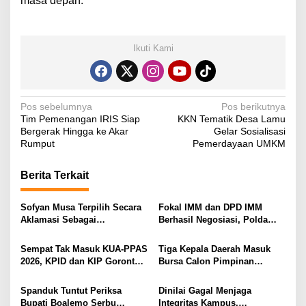
masa depan.
Ikuti Kami
N
Pos sebelumnya
Pos berikutnya
Tim Pemenangan IRIS Siap
KKN Tematik Desa Lamu
a
Bergerak Hingga ke Akar
Gelar Sosialisasi
v
Rumput
Pemerdayaan UMKM
i
Berita Terkait
g
a
Sofyan Musa Terpilih Secara
Fokal IMM dan DPD IMM
s
Aklamasi Sebagai
Berhasil Negosiasi, Polda
Koordinator Tagana
Gorontalo Bebaskan 11
i
Kabupaten Boalemo Periode
Mahasiswa
Sempat Tak Masuk KUA-PPAS
Tiga Kepala Daerah Masuk
2025–2029
p
2026, KPID dan KIP Gorontalo
Bursa Calon Pimpinan
Disorot
Syarikat Islam Gorontalo
o
Spanduk Tuntut Periksa
Dinilai Gagal Menjaga
s
Bupati Boalemo Serbu
Integritas Kampus,