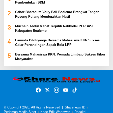
Pembentukan SDM
2
Cabor Bharaduta Volly Ball Boalemo Brangkat Tangan
Kosong Pulang Membuahkan Hasil
3
Muchsin Abdul Manaf Terpilih Nahkodai PERBASI
Kabupaten Boalemo
4
Pemuda Piloliyanga Bersama Mahasiswa KKN Sukses
Gelar Pertandingan Sepak Bola LPP
5
Bersama Mahasiswa KKN, Pemuda Limbato Sukses Hibur
Masyarakat
© Copyright 2020, All Rights Reserved |
Sharenews ID
Pedoman Media Siber
Kode Etik Wartawan
Redaksi