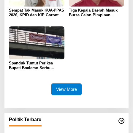
Sempat Tak Masuk KUA-PPAS
Tiga Kepala Daerah Masuk
2026, KPID dan KIP Gorontalo
Bursa Calon Pimpinan
Disorot
Syarikat Islam Gorontalo
Spanduk Tuntut Periksa
Bupati Boalemo Serbu
Jakarta, Desakan Usut
Dugaan Fee Proyek Mencuat
ke Kejaksaan Agung
View More
Politik Terbaru