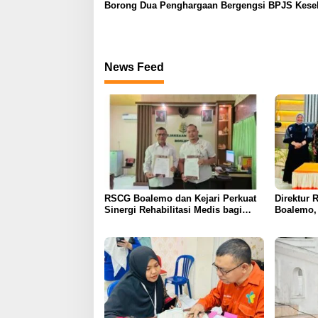
Borong Dua Penghargaan Bergengsi BPJS Kese
2026
News Feed
RSCG Boalemo dan Kejari Perkuat
Direktur 
Sinergi Rehabilitasi Medis bagi
Boalemo, 
Penyalahguna Narkotika melalui
Kerja Sam
Keadilan Restoratif
Layanan U