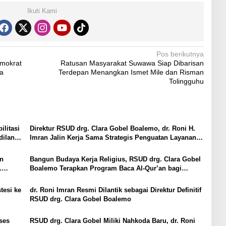
Ikuti Kami
Pos berikutnya
mokrat
Ratusan Masyarakat Suwawa Siap Dibarisan
a
Terdepan Menangkan Ismet Mile dan Risman
Tolingguhu
litasi
Direktur RSUD drg. Clara Gobel Boalemo, dr. Roni H.
dilan
Imran Jalin Kerja Sama Strategis Penguatan Layanan
Uronefrologi
an
Bangun Budaya Kerja Religius, RSUD drg. Clara Gobel
.
Boalemo Terapkan Program Baca Al-Qur’an bagi
Seluruh Pegawai
tesi ke
dr. Roni Imran Resmi Dilantik sebagai Direktur Definitif
RSUD drg. Clara Gobel Boalemo
ses
RSUD drg. Clara Gobel Miliki Nahkoda Baru, dr. Roni