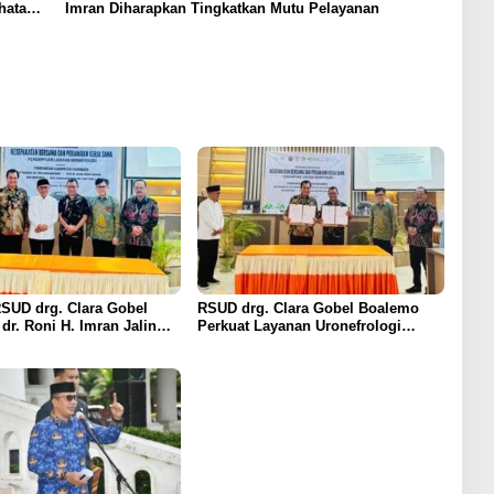
hatan
Imran Diharapkan Tingkatkan Mutu Pelayanan
RSUD drg. Clara Gobel
RSUD drg. Clara Gobel Boalemo
dr. Roni H. Imran Jalin
Perkuat Layanan Uronefrologi
a Strategis Penguatan
Lewat Jejaring Nasional, dr. Roni H.
ronefrologi
Imran: Tingkatkan Akses Layanan
Spesialistik