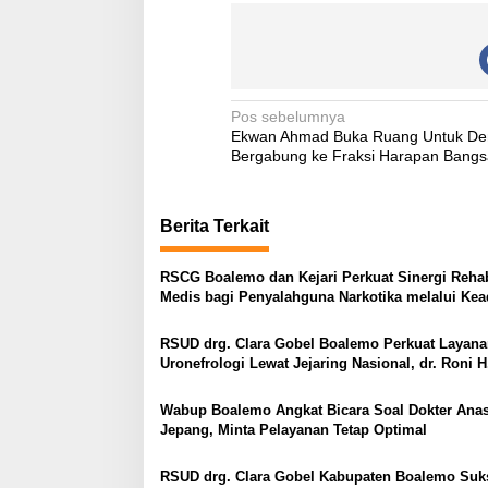
N
Pos sebelumnya
Ekwan Ahmad Buka Ruang Untuk De
a
Bergabung ke Fraksi Harapan Bangs
v
i
Berita Terkait
g
a
RSCG Boalemo dan Kejari Perkuat Sinergi Rehabi
Medis bagi Penyalahguna Narkotika melalui Kea
s
Restoratif
i
RSUD drg. Clara Gobel Boalemo Perkuat Layan
p
Uronefrologi Lewat Jejaring Nasional, dr. Roni H
Imran: Tingkatkan Akses Layanan Spesialistik
o
Wabup Boalemo Angkat Bicara Soal Dokter Anas
s
Jepang, Minta Pelayanan Tetap Optimal
RSUD drg. Clara Gobel Kabupaten Boalemo Suk