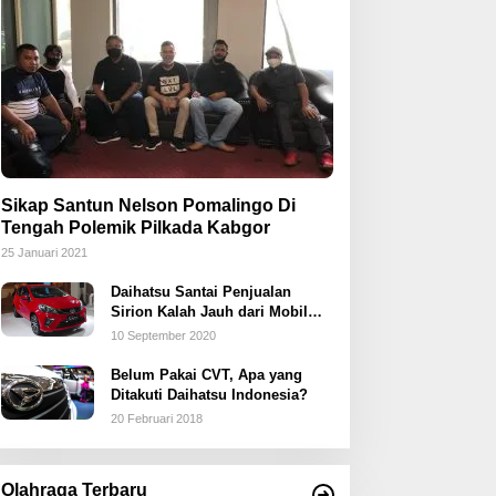
Sikap Santun Nelson Pomalingo Di
Tengah Polemik Pilkada Kabgor
25 Januari 2021
Daihatsu Santai Penjualan
Sirion Kalah Jauh dari Mobil
LCGC
10 September 2020
Belum Pakai CVT, Apa yang
Ditakuti Daihatsu Indonesia?
20 Februari 2018
Olahraga Terbaru