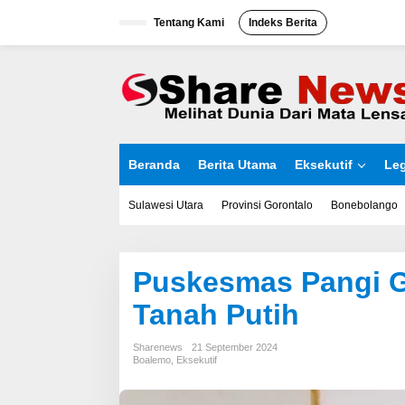
L
Tentang Kami
Indeks Berita
e
w
a
t
i
k
e
k
o
Beranda
Berita Utama
Eksekutif
Leg
n
t
e
Sulawesi Utara
Provinsi Gorontalo
Bonebolango
n
Puskesmas Pangi Ge
Tanah Putih
Sharenews
21 September 2024
Boalemo
,
Eksekutif