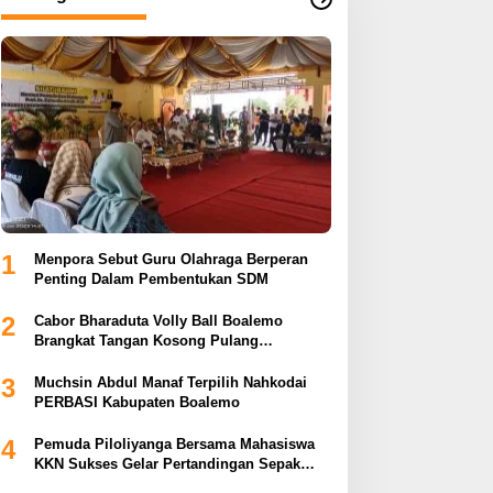
1
Menpora Sebut Guru Olahraga Berperan
Penting Dalam Pembentukan SDM
2
Cabor Bharaduta Volly Ball Boalemo
Brangkat Tangan Kosong Pulang
Membuahkan Hasil
3
Muchsin Abdul Manaf Terpilih Nahkodai
PERBASI Kabupaten Boalemo
4
Pemuda Piloliyanga Bersama Mahasiswa
KKN Sukses Gelar Pertandingan Sepak
Bola LPP