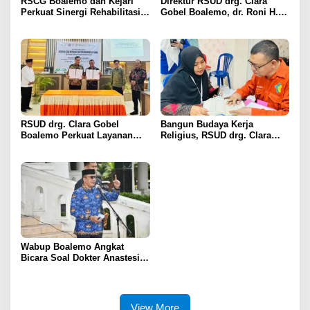
RSCG Boalemo dan Kejari
Direktur RSUD drg. Clara
Perkuat Sinergi Rehabilitasi
Gobel Boalemo, dr. Roni H.
Medis bagi Penyalahguna
Imran Jalin Kerja Sama
Narkotika melalui Keadilan
Strategis Penguatan Layanan
Restoratif
Uronefrologi
RSUD drg. Clara Gobel
Bangun Budaya Kerja
Boalemo Perkuat Layanan
Religius, RSUD drg. Clara
Uronefrologi Lewat Jejaring
Gobel Boalemo Terapkan
Nasional, dr. Roni H. Imran:
Program Baca Al-Qur’an bagi
Tingkatkan Akses Layanan
Seluruh Pegawai
Spesialistik
Wabup Boalemo Angkat
Bicara Soal Dokter Anastesi
ke Jepang, Minta Pelayanan
Tetap Optimal
View More