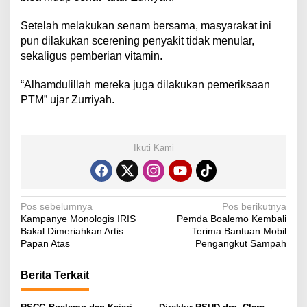
Setelah melakukan senam bersama, masyarakat ini
pun dilakukan scerening penyakit tidak menular,
sekaligus pemberian vitamin.
“Alhamdulillah mereka juga dilakukan pemeriksaan
PTM” ujar Zurriyah.
Ikuti Kami
N
Pos sebelumnya
Pos berikutnya
Kampanye Monologis IRIS
Pemda Boalemo Kembali
a
Bakal Dimeriahkan Artis
Terima Bantuan Mobil
v
Papan Atas
Pengangkut Sampah
i
Berita Terkait
g
a