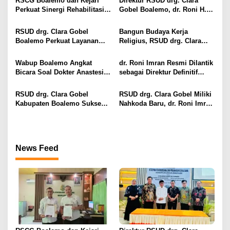
RSCG Boalemo dan Kejari
Direktur RSUD drg. Clara
s
Perkuat Sinergi Rehabilitasi
Gobel Boalemo, dr. Roni H.
Medis bagi Penyalahguna
Imran Jalin Kerja Sama
i
Narkotika melalui Keadilan
Strategis Penguatan Layanan
RSUD drg. Clara Gobel
Bangun Budaya Kerja
Restoratif
Uronefrologi
p
Boalemo Perkuat Layanan
Religius, RSUD drg. Clara
Uronefrologi Lewat Jejaring
Gobel Boalemo Terapkan
o
Nasional, dr. Roni H. Imran:
Program Baca Al-Qur’an bagi
Wabup Boalemo Angkat
dr. Roni Imran Resmi Dilantik
s
Tingkatkan Akses Layanan
Seluruh Pegawai
Bicara Soal Dokter Anastesi
sebagai Direktur Definitif
Spesialistik
ke Jepang, Minta Pelayanan
RSUD drg. Clara Gobel
Tetap Optimal
Boalemo
RSUD drg. Clara Gobel
RSUD drg. Clara Gobel Miliki
Kabupaten Boalemo Sukses
Nahkoda Baru, dr. Roni Imran
Borong Dua Penghargaan
Diharapkan Tingkatkan Mutu
Bergengsi BPJS Kesehatan
Pelayanan
2026
News Feed