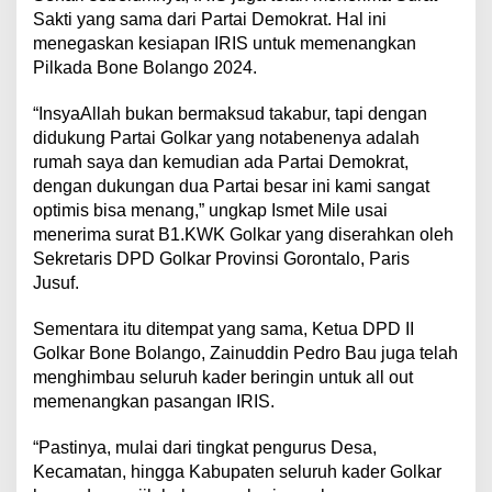
Sakti yang sama dari Partai Demokrat. Hal ini
menegaskan kesiapan IRIS untuk memenangkan
Pilkada Bone Bolango 2024.
“InsyaAllah bukan bermaksud takabur, tapi dengan
didukung Partai Golkar yang notabenenya adalah
rumah saya dan kemudian ada Partai Demokrat,
dengan dukungan dua Partai besar ini kami sangat
optimis bisa menang,” ungkap Ismet Mile usai
menerima surat B1.KWK Golkar yang diserahkan oleh
Sekretaris DPD Golkar Provinsi Gorontalo, Paris
Jusuf.
Sementara itu ditempat yang sama, Ketua DPD II
Golkar Bone Bolango, Zainuddin Pedro Bau juga telah
menghimbau seluruh kader beringin untuk all out
memenangkan pasangan IRIS.
“Pastinya, mulai dari tingkat pengurus Desa,
Kecamatan, hingga Kabupaten seluruh kader Golkar