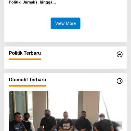
Politik, Jurnalis, hingga
Kembali ke Dunia Politik
View More
Politik Terbaru
Otomotif Terbaru