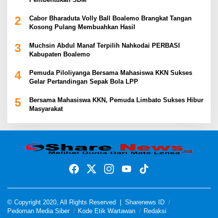
2
Cabor Bharaduta Volly Ball Boalemo Brangkat Tangan
Kosong Pulang Membuahkan Hasil
3
Muchsin Abdul Manaf Terpilih Nahkodai PERBASI
Kabupaten Boalemo
4
Pemuda Piloliyanga Bersama Mahasiswa KKN Sukses
Gelar Pertandingan Sepak Bola LPP
5
Bersama Mahasiswa KKN, Pemuda Limbato Sukses Hibur
Masyarakat
© Copyright 2020, All Rights Reserved |
Sharenews ID
Pedoman Media Siber
Kode Etik Wartawan
Redaksi