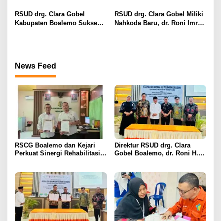
ke Jepang, Minta Pelayanan
RSUD drg. Clara Gobel
Tetap Optimal
Boalemo
RSUD drg. Clara Gobel
RSUD drg. Clara Gobel Miliki
Kabupaten Boalemo Sukses
Nahkoda Baru, dr. Roni Imran
Borong Dua Penghargaan
Diharapkan Tingkatkan Mutu
Bergengsi BPJS Kesehatan
Pelayanan
2026
News Feed
RSCG Boalemo dan Kejari
Direktur RSUD drg. Clara
Perkuat Sinergi Rehabilitasi
Gobel Boalemo, dr. Roni H.
Medis bagi Penyalahguna
Imran Jalin Kerja Sama
Narkotika melalui Keadilan
Strategis Penguatan Layanan
Restoratif
Uronefrologi