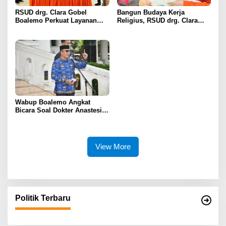
RSUD drg. Clara Gobel
Bangun Budaya Kerja
Boalemo Perkuat Layanan
Religius, RSUD drg. Clara
Uronefrologi Lewat Jejaring
Gobel Boalemo Terapkan
Nasional, dr. Roni H. Imran:
Program Baca Al-Qur’an bagi
Tingkatkan Akses Layanan
Seluruh Pegawai
Spesialistik
Wabup Boalemo Angkat
Bicara Soal Dokter Anastesi
ke Jepang, Minta Pelayanan
Tetap Optimal
View More
Politik Terbaru