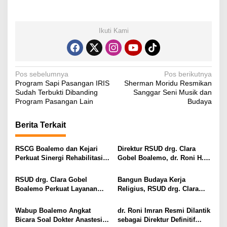
Ikuti Kami
N
Pos sebelumnya
Pos berikutnya
Program Sapi Pasangan IRIS
Sherman Moridu Resmikan
a
Sudah Terbukti Dibanding
Sanggar Seni Musik dan
v
Program Pasangan Lain
Budaya
i
Berita Terkait
g
a
RSCG Boalemo dan Kejari
Direktur RSUD drg. Clara
s
Perkuat Sinergi Rehabilitasi
Gobel Boalemo, dr. Roni H.
Medis bagi Penyalahguna
Imran Jalin Kerja Sama
i
Narkotika melalui Keadilan
Strategis Penguatan Layanan
RSUD drg. Clara Gobel
Bangun Budaya Kerja
Restoratif
Uronefrologi
p
Boalemo Perkuat Layanan
Religius, RSUD drg. Clara
Uronefrologi Lewat Jejaring
Gobel Boalemo Terapkan
o
Nasional, dr. Roni H. Imran:
Program Baca Al-Qur’an bagi
Wabup Boalemo Angkat
dr. Roni Imran Resmi Dilantik
s
Tingkatkan Akses Layanan
Seluruh Pegawai
Bicara Soal Dokter Anastesi
sebagai Direktur Definitif
Spesialistik