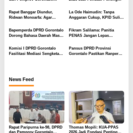
i
Teken Nota Kesepakatan KUA-
Perubahan APBD Gorontalo
PPAS 2026
p
Rapat Banggar Diundur,
La Ode Haimudin: Tanpa
Ridwan Monoarfa: Agar
Anggaran Cukup, KPID Sulit
o
Pembahasan Perubahan
Cegah Penyebaran Hoaks
s
APBD Lebih Komprehensif
Bapemperda DPRD Gorontalo
Fikram Salilama: Panitia
Dorong Bahasa Daerah Masuk
PENAS Jangan Lepas
Kurikulum Wajib Sekolah
Tangan, DPRD Siap Bentuk
Pansus
Komisi I DPRD Gorontalo
Pansus DPRD Provinsi
Fasilitasi Mediasi Sengketa
Gorontalo Pastikan Ranperda
Sewa Kendaraan PENAS XVII
Pajak Tidak Bebani
Masyarakat Kecil
News Feed
Rapat Paripurna ke-98, DPRD
Thomas Mopili: KUA-PPAS
dan Pemprov Gorontalo
2026 Jadi Fondasi Penting