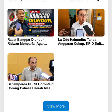
Teken Nota Kesepakatan KUA-
Perubahan APBD Gorontalo
PPAS 2026
Rapat Banggar Diundur,
La Ode Haimudin: Tanpa
Ridwan Monoarfa: Agar
Anggaran Cukup, KPID Sulit
Pembahasan Perubahan
Cegah Penyebaran Hoaks
APBD Lebih Komprehensif
Bapemperda DPRD Gorontalo
Dorong Bahasa Daerah Masuk
Kurikulum Wajib Sekolah
View More