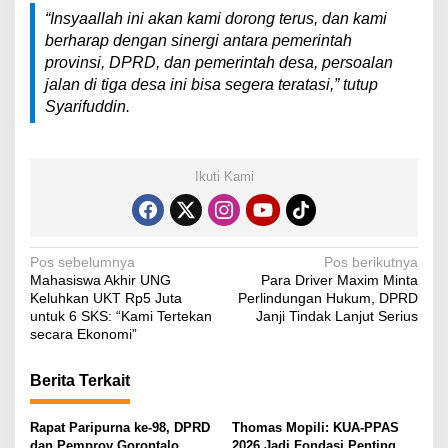
“Insyaallah ini akan kami dorong terus, dan kami
berharap dengan sinergi antara pemerintah
provinsi, DPRD, dan pemerintah desa, persoalan
jalan di tiga desa ini bisa segera teratasi,” tutup
Syarifuddin.
Ikuti Kami
N
Pos sebelumnya
Pos berikutnya
Mahasiswa Akhir UNG
Para Driver Maxim Minta
a
Keluhkan UKT Rp5 Juta
Perlindungan Hukum, DPRD
v
untuk 6 SKS: “Kami Tertekan
Janji Tindak Lanjut Serius
secara Ekonomi”
i
g
Berita Terkait
a
s
Rapat Paripurna ke-98, DPRD
Thomas Mopili: KUA-PPAS
dan Pemprov Gorontalo
2026 Jadi Fondasi Penting