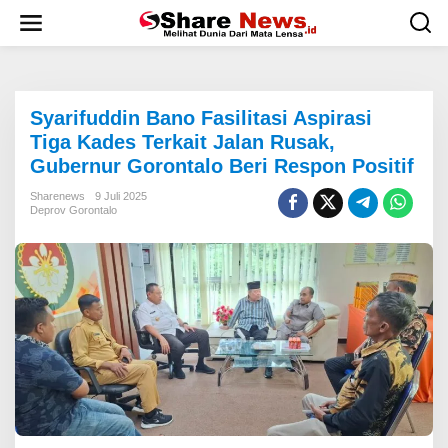
L
e
w
a
t
i
Syarifuddin Bano Fasilitasi Aspirasi
k
e
Tiga Kades Terkait Jalan Rusak,
k
Gubernur Gorontalo Beri Respon Positif
o
n
Sharenews
9 Juli 2025
t
Deprov Gorontalo
e
n