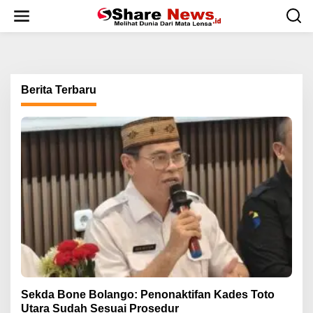
L
e
w
a
t
i
k
Berita Terbaru
e
k
o
n
t
e
n
Sekda Bone Bolango: Penonaktifan Kades Toto
Utara Sudah Sesuai Prosedur