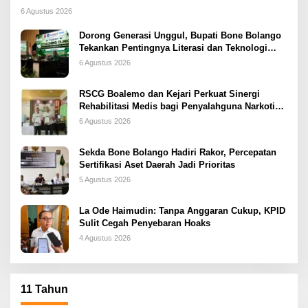
6 Agustus 2026
Dorong Generasi Unggul, Bupati Bone Bolango
Tekankan Pentingnya Literasi dan Teknologi
sejak Dini
6 Agustus 2026
RSCG Boalemo dan Kejari Perkuat Sinergi
Rehabilitasi Medis bagi Penyalahguna Narkotika
melalui Keadilan Restoratif
6 Agustus 2026
Sekda Bone Bolango Hadiri Rakor, Percepatan
Sertifikasi Aset Daerah Jadi Prioritas
5 Agustus 2026
La Ode Haimudin: Tanpa Anggaran Cukup, KPID
Sulit Cegah Penyebaran Hoaks
4 Agustus 2026
11 Tahun