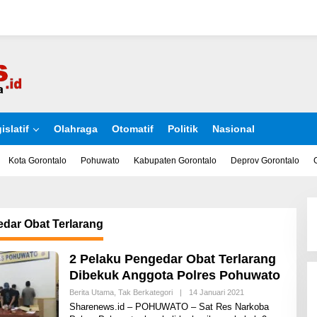
islatif
Olahraga
Otomatif
Politik
Nasional
Kota Gorontalo
Pohuwato
Kabupaten Gorontalo
Deprov Gorontalo
dar Obat Terlarang
2 Pelaku Pengedar Obat Terlarang
Dibekuk Anggota Polres Pohuwato
Berita Utama
,
Tak Berkategori
|
14 Januari 2021
O
L
Sharenews.id – POHUWATO – Sat Res Narkoba
E