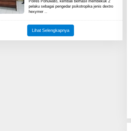
Polres Pohuwato, kembali berhasil membekuk 2
H
pelaku sebagai pengedar psikotropika jenis dextro
S
H
hexymer
A
R
E
N
Lihat Selengkapnya
E
W
S