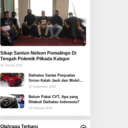
Sikap Santun Nelson Pomalingo Di
Tengah Polemik Pilkada Kabgor
25 Januari 2021
Daihatsu Santai Penjualan
Sirion Kalah Jauh dari Mobil
LCGC
10 September 2020
Belum Pakai CVT, Apa yang
Ditakuti Daihatsu Indonesia?
20 Februari 2018
Olahraga Terbaru