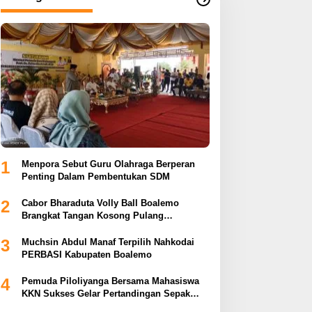
1
Menpora Sebut Guru Olahraga Berperan
Penting Dalam Pembentukan SDM
2
Cabor Bharaduta Volly Ball Boalemo
Brangkat Tangan Kosong Pulang
Membuahkan Hasil
3
Muchsin Abdul Manaf Terpilih Nahkodai
PERBASI Kabupaten Boalemo
4
Pemuda Piloliyanga Bersama Mahasiswa
KKN Sukses Gelar Pertandingan Sepak
Bola LPP