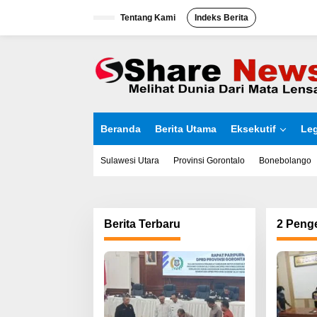
L
Tentang Kami
Indeks Berita
e
w
a
t
i
k
e
k
o
Beranda
Berita Utama
Eksekutif
Leg
n
t
e
Sulawesi Utara
Provinsi Gorontalo
Bonebolango
n
Berita Terbaru
2 Penge