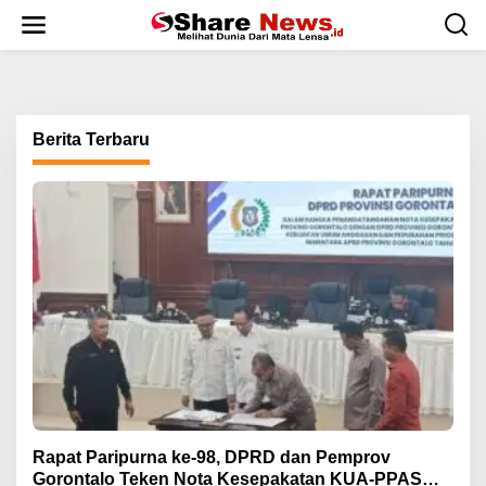
L
e
w
a
t
i
k
Berita Terbaru
e
k
o
n
t
e
n
Rapat Paripurna ke-98, DPRD dan Pemprov
Gorontalo Teken Nota Kesepakatan KUA-PPAS