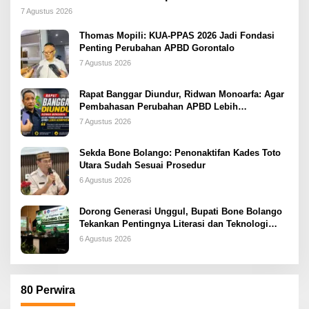
2026
7 Agustus 2026
Thomas Mopili: KUA-PPAS 2026 Jadi Fondasi
Penting Perubahan APBD Gorontalo
7 Agustus 2026
Rapat Banggar Diundur, Ridwan Monoarfa: Agar
Pembahasan Perubahan APBD Lebih
Komprehensif
7 Agustus 2026
Sekda Bone Bolango: Penonaktifan Kades Toto
Utara Sudah Sesuai Prosedur
6 Agustus 2026
Dorong Generasi Unggul, Bupati Bone Bolango
Tekankan Pentingnya Literasi dan Teknologi
sejak Dini
6 Agustus 2026
80 Perwira