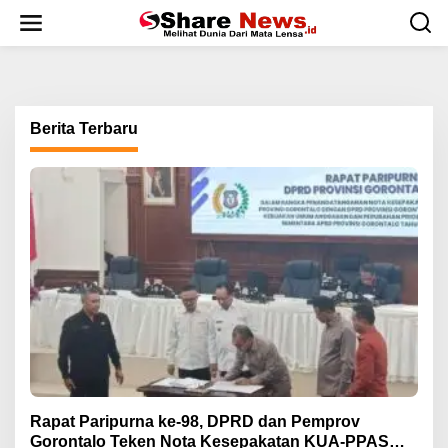
L
e
w
a
t
i
k
Berita Terbaru
e
k
o
n
t
e
n
Rapat Paripurna ke-98, DPRD dan Pemprov
Gorontalo Teken Nota Kesepakatan KUA-PPAS