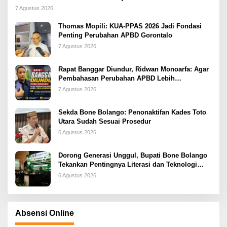
2026
7 Agustus 2026
Thomas Mopili: KUA-PPAS 2026 Jadi Fondasi
Penting Perubahan APBD Gorontalo
7 Agustus 2026
Rapat Banggar Diundur, Ridwan Monoarfa: Agar
Pembahasan Perubahan APBD Lebih
Komprehensif
7 Agustus 2026
Sekda Bone Bolango: Penonaktifan Kades Toto
Utara Sudah Sesuai Prosedur
6 Agustus 2026
Dorong Generasi Unggul, Bupati Bone Bolango
Tekankan Pentingnya Literasi dan Teknologi
sejak Dini
6 Agustus 2026
Absensi Online