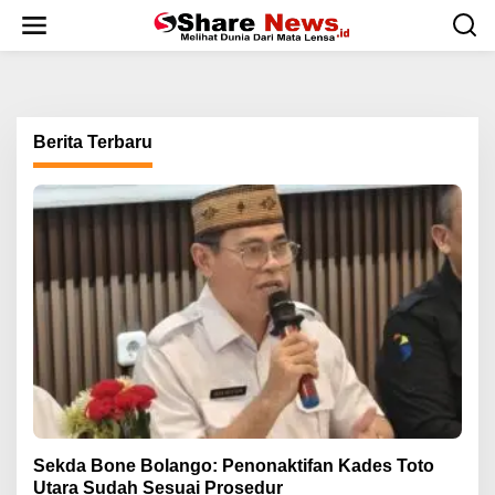
L
e
w
a
t
i
k
Berita Terbaru
e
k
o
n
t
e
n
Sekda Bone Bolango: Penonaktifan Kades Toto
Utara Sudah Sesuai Prosedur