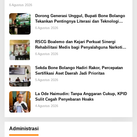
6 Agustus 2026
Dorong Generasi Unggul, Bupati Bone Bolango
Tekankan Pentingnya Literasi dan Teknologi
sejak Dini
6 Agustus 2026
RSCG Boalemo dan Kejari Perkuat Sinergi
Rehabilitasi Medis bagi Penyalahguna Narkotika
melalui Keadilan Restoratif
6 Agustus 2026
Sekda Bone Bolango Hadiri Rakor, Percepatan
Sertifikasi Aset Daerah Jadi Prioritas
5 Agustus 2026
La Ode Haimudin: Tanpa Anggaran Cukup, KPID
Sulit Cegah Penyebaran Hoaks
4 Agustus 2026
Administrasi