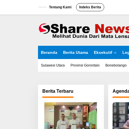
L
Tentang Kami
Indeks Berita
e
w
a
t
i
k
e
k
o
Beranda
Berita Utama
Eksekutif
Leg
n
t
e
Sulawesi Utara
Provinsi Gorontalo
Bonebolango
n
Berita Terbaru
Agend