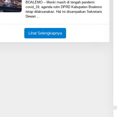
L
BOALEMO – Meski masih di tengah pandemi
E
covid_19, agenda rutin DPRD Kabupaten Boalemo
H
tetap dilaksanakan. Hal ini disampaikan Sekretaris
S
H
Dewan
A
R
E
N
Lihat Selengkapnya
E
W
S