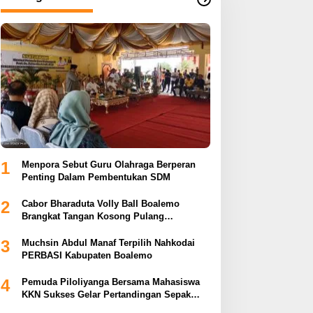
1
Menpora Sebut Guru Olahraga Berperan
Penting Dalam Pembentukan SDM
2
Cabor Bharaduta Volly Ball Boalemo
Brangkat Tangan Kosong Pulang
Membuahkan Hasil
3
Muchsin Abdul Manaf Terpilih Nahkodai
PERBASI Kabupaten Boalemo
4
Pemuda Piloliyanga Bersama Mahasiswa
KKN Sukses Gelar Pertandingan Sepak
Bola LPP