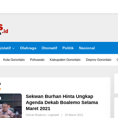
islatif
Olahraga
Otomatif
Politik
Nasional
Kota Gorontalo
Pohuwato
Kabupaten Gorontalo
Deprov Gorontalo
a
Sekwan Burhan Hinta Ungkap
Agenda Dekab Boalemo Selama
Maret 2021
Dekab Boalemo
,
Legislatif
|
20 Maret 2021
O