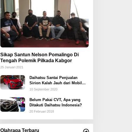
Sikap Santun Nelson Pomalingo Di
Tengah Polemik Pilkada Kabgor
25 Januari 2021
Daihatsu Santai Penjualan
Sirion Kalah Jauh dari Mobil
LCGC
10 September 2020
Belum Pakai CVT, Apa yang
Ditakuti Daihatsu Indonesia?
20 Februari 2018
Olahraga Terbaru