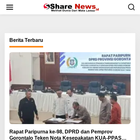
L
e
w
a
t
i
k
Berita Terbaru
e
k
o
n
t
e
n
Rapat Paripurna ke-98, DPRD dan Pemprov
Gorontalo Teken Nota Kesepakatan KUA-PPAS