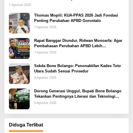
2026
7 Agustus 2026
Thomas Mopili: KUA-PPAS 2026 Jadi Fondasi
Penting Perubahan APBD Gorontalo
7 Agustus 2026
Rapat Banggar Diundur, Ridwan Monoarfa: Agar
Pembahasan Perubahan APBD Lebih
Komprehensif
7 Agustus 2026
Sekda Bone Bolango: Penonaktifan Kades Toto
Utara Sudah Sesuai Prosedur
6 Agustus 2026
Dorong Generasi Unggul, Bupati Bone Bolango
Tekankan Pentingnya Literasi dan Teknologi
sejak Dini
6 Agustus 2026
Diduga Terlibat