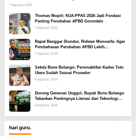
2026
7 Agustus 2026
Thomas Mopili: KUA-PPAS 2026 Jadi Fondasi
Penting Perubahan APBD Gorontalo
7 Agustus 2026
Rapat Banggar Diundur, Ridwan Monoarfa: Agar
Pembahasan Perubahan APBD Lebih
Komprehensif
7 Agustus 2026
Sekda Bone Bolango: Penonaktifan Kades Toto
Utara Sudah Sesuai Prosedur
6 Agustus 2026
Dorong Generasi Unggul, Bupati Bone Bolango
Tekankan Pentingnya Literasi dan Teknologi
sejak Dini
6 Agustus 2026
hari guru.