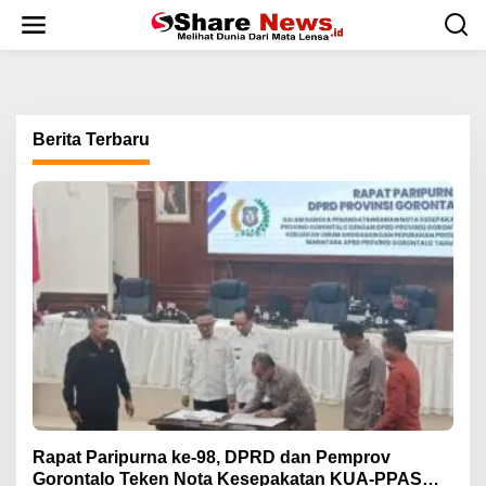
L
e
w
a
t
i
k
Berita Terbaru
e
k
o
n
t
e
n
Rapat Paripurna ke-98, DPRD dan Pemprov
Gorontalo Teken Nota Kesepakatan KUA-PPAS