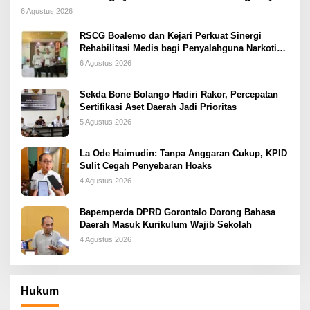
Dini
6 Agustus 2026
RSCG Boalemo dan Kejari Perkuat Sinergi
Rehabilitasi Medis bagi Penyalahguna Narkotika
melalui Keadilan Restoratif
6 Agustus 2026
Sekda Bone Bolango Hadiri Rakor, Percepatan
Sertifikasi Aset Daerah Jadi Prioritas
5 Agustus 2026
La Ode Haimudin: Tanpa Anggaran Cukup, KPID
Sulit Cegah Penyebaran Hoaks
4 Agustus 2026
Bapemperda DPRD Gorontalo Dorong Bahasa
Daerah Masuk Kurikulum Wajib Sekolah
4 Agustus 2026
Hukum