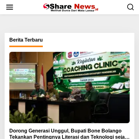
L
e
w
a
t
i
k
Berita Terbaru
e
k
o
n
t
e
n
Dorong Generasi Unggul, Bupati Bone Bolango
Tekankan Pentingnya Literasi dan Teknologi sejak