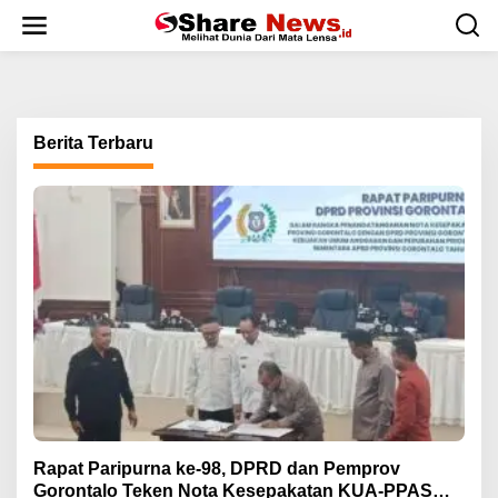
L
e
w
a
t
i
k
Berita Terbaru
e
k
o
n
t
e
n
Rapat Paripurna ke-98, DPRD dan Pemprov
Gorontalo Teken Nota Kesepakatan KUA-PPAS