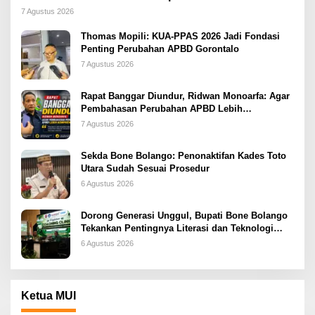
2026
7 Agustus 2026
Thomas Mopili: KUA-PPAS 2026 Jadi Fondasi
Penting Perubahan APBD Gorontalo
7 Agustus 2026
Rapat Banggar Diundur, Ridwan Monoarfa: Agar
Pembahasan Perubahan APBD Lebih
Komprehensif
7 Agustus 2026
Sekda Bone Bolango: Penonaktifan Kades Toto
Utara Sudah Sesuai Prosedur
6 Agustus 2026
Dorong Generasi Unggul, Bupati Bone Bolango
Tekankan Pentingnya Literasi dan Teknologi
sejak Dini
6 Agustus 2026
Ketua MUI