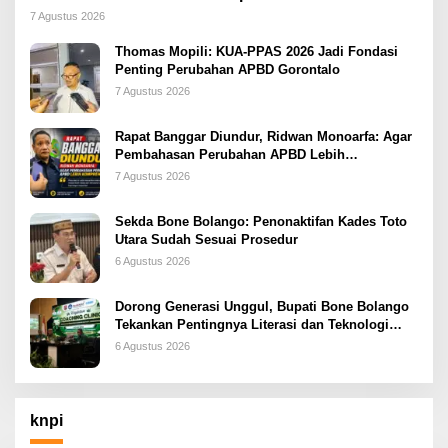
2026
7 Agustus 2026
Thomas Mopili: KUA-PPAS 2026 Jadi Fondasi
Penting Perubahan APBD Gorontalo
7 Agustus 2026
Rapat Banggar Diundur, Ridwan Monoarfa: Agar
Pembahasan Perubahan APBD Lebih
Komprehensif
7 Agustus 2026
Sekda Bone Bolango: Penonaktifan Kades Toto
Utara Sudah Sesuai Prosedur
6 Agustus 2026
Dorong Generasi Unggul, Bupati Bone Bolango
Tekankan Pentingnya Literasi dan Teknologi
sejak Dini
6 Agustus 2026
knpi