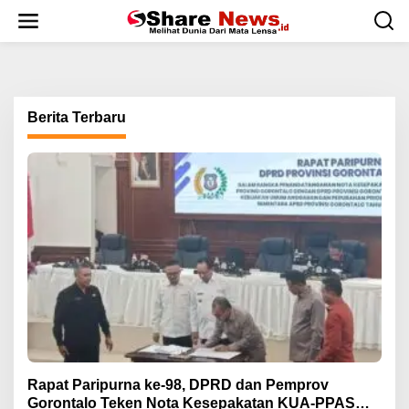
L
e
w
a
t
i
k
Berita Terbaru
e
k
o
n
t
e
n
Rapat Paripurna ke-98, DPRD dan Pemprov
Gorontalo Teken Nota Kesepakatan KUA-PPAS