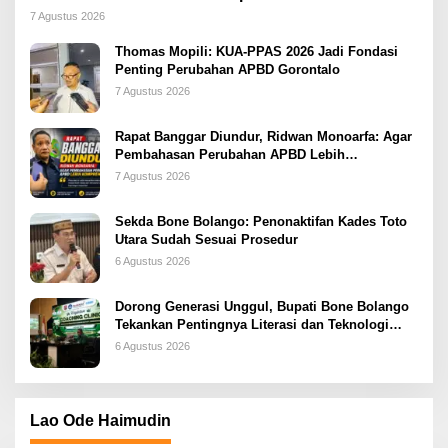
2026
7 Agustus 2026
Thomas Mopili: KUA-PPAS 2026 Jadi Fondasi
Penting Perubahan APBD Gorontalo
7 Agustus 2026
Rapat Banggar Diundur, Ridwan Monoarfa: Agar
Pembahasan Perubahan APBD Lebih
Komprehensif
7 Agustus 2026
Sekda Bone Bolango: Penonaktifan Kades Toto
Utara Sudah Sesuai Prosedur
6 Agustus 2026
Dorong Generasi Unggul, Bupati Bone Bolango
Tekankan Pentingnya Literasi dan Teknologi
sejak Dini
6 Agustus 2026
Lao Ode Haimudin