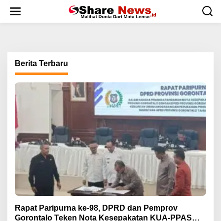
L
e
w
a
t
i
k
Berita Terbaru
e
k
o
n
t
e
n
Rapat Paripurna ke-98, DPRD dan Pemprov
Gorontalo Teken Nota Kesepakatan KUA-PPAS