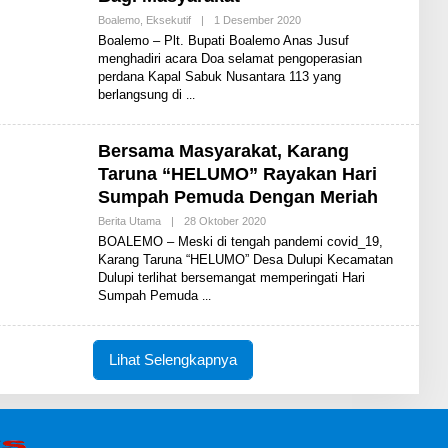
S
Boalemo
,
Eksekutif
|
1 Desember 2020
O
L
Boalemo – Plt. Bupati Boalemo Anas Jusuf
E
menghadiri acara Doa selamat pengoperasian
H
perdana Kapal Sabuk Nusantara 113 yang
S
H
berlangsung di
A
R
E
N
Bersama Masyarakat, Karang
E
Taruna “HELUMO” Rayakan Hari
W
S
Sumpah Pemuda Dengan Meriah
Berita Utama
|
28 Oktober 2020
O
L
BOALEMO – Meski di tengah pandemi covid_19,
E
Karang Taruna “HELUMO” Desa Dulupi Kecamatan
H
Dulupi terlihat bersemangat memperingati Hari
S
H
Sumpah Pemuda
A
R
E
N
Lihat Selengkapnya
E
W
S