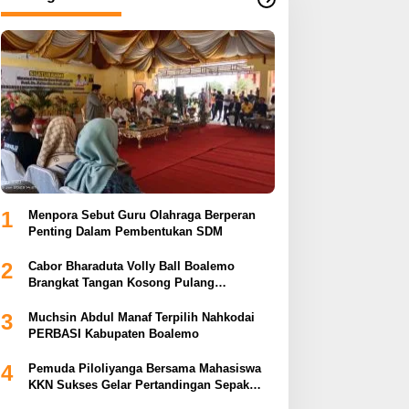
1
Menpora Sebut Guru Olahraga Berperan
Penting Dalam Pembentukan SDM
2
Cabor Bharaduta Volly Ball Boalemo
Brangkat Tangan Kosong Pulang
Membuahkan Hasil
3
Muchsin Abdul Manaf Terpilih Nahkodai
PERBASI Kabupaten Boalemo
4
Pemuda Piloliyanga Bersama Mahasiswa
KKN Sukses Gelar Pertandingan Sepak
Bola LPP