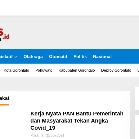
islatif
Olahraga
Otomatif
Politik
Nasional
Kota Gorontalo
Pohuwato
Kabupaten Gorontalo
Deprov Gorontalo
akat
Kerja Nyata PAN Bantu Pemerintah
dan Masyarakat Tekan Angka
Covid_19
Politik
|
21 Juli 2021
O