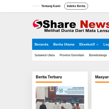
L
Tentang Kami
Indeks Berita
e
w
a
t
i
k
e
k
o
Beranda
Berita Utama
Eksekutif
Leg
n
t
e
Sulawesi Utara
Provinsi Gorontalo
Bonebolango
n
Berita Terbaru
Masyar