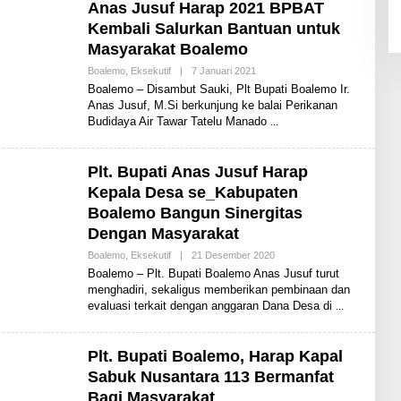
N
Anas Jusuf Harap 2021 BPBAT
E
Kembali Salurkan Bantuan untuk
W
S
Masyarakat Boalemo
Boalemo
,
Eksekutif
|
7 Januari 2021
O
L
Boalemo – Disambut Sauki, Plt Bupati Boalemo Ir.
E
Anas Jusuf, M.Si berkunjung ke balai Perikanan
H
Budidaya Air Tawar Tatelu Manado
S
H
A
R
Plt. Bupati Anas Jusuf Harap
E
N
Kepala Desa se_Kabupaten
E
W
Boalemo Bangun Sinergitas
S
Dengan Masyarakat
Boalemo
,
Eksekutif
|
21 Desember 2020
O
L
Boalemo – Plt. Bupati Boalemo Anas Jusuf turut
E
menghadiri, sekaligus memberikan pembinaan dan
H
evaluasi terkait dengan anggaran Dana Desa di
S
H
A
R
Plt. Bupati Boalemo, Harap Kapal
E
N
Sabuk Nusantara 113 Bermanfat
E
W
Bagi Masyarakat