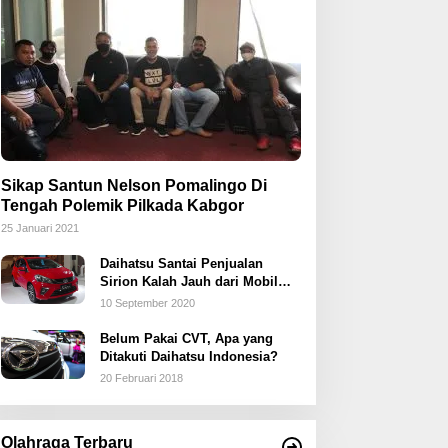
Sikap Santun Nelson Pomalingo Di
Tengah Polemik Pilkada Kabgor
25 Januari 2021
Daihatsu Santai Penjualan
Sirion Kalah Jauh dari Mobil
LCGC
10 September 2020
Belum Pakai CVT, Apa yang
Ditakuti Daihatsu Indonesia?
20 Februari 2018
Olahraga Terbaru