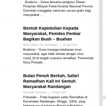
L
Boalemo – Ketua bersama pengurus Dewan
E
Pimpinan Wilayah Partai Amanat Nasional Provinsi
H
Gorontalo menggelar vaksinasi secara gratis bagi
S
H
masyarakat
A
R
E
N
Bentuk Kepedulian Kepada
E
Masyarakat, Pemdes Penbar
W
S
Bagikan Buah – Buahan
Berita Utama
,
Tak Berkategori
|
20 April 2021
O
L
Boalemo – Guna menjaga ketahanan imun
E
masyarakat, agar tidak tertular dengan virus
H
covid_19 di tengah suasana ramadhan. Pemerintah
S
H
Desa Pentadu
A
R
E
N
Bulan Penuh Berkah, Safari
E
Ramadhan Kali Ini Sentuh
W
S
Masyarakat Randangan
Eksekutif
,
Pohuwato
|
18 April 2021
O
L
Pohuwato – Pada kegiatan safari Ramadhan di
E
Kecamatan Randangan, Minggu, (18/4), yang
H
berlangsung di halaman Masjid al-Mukhlisin
S