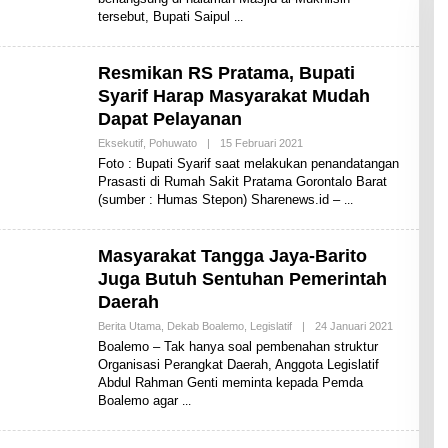
H
tersebut, Bupati Saipul
A
R
E
N
Resmikan RS Pratama, Bupati
E
Syarif Harap Masyarakat Mudah
W
S
Dapat Pelayanan
Eksekutif
,
Pohuwato
|
15 Februari 2021
O
L
Foto : Bupati Syarif saat melakukan penandatangan
E
Prasasti di Rumah Sakit Pratama Gorontalo Barat
H
(sumber : Humas Stepon) Sharenews.id –
S
H
A
R
Masyarakat Tangga Jaya-Barito
E
N
Juga Butuh Sentuhan Pemerintah
E
W
Daerah
S
Berita Utama
,
Dekab Boalemo
,
Legislatif
|
24 Januari 2021
O
L
Boalemo – Tak hanya soal pembenahan struktur
E
Organisasi Perangkat Daerah, Anggota Legislatif
H
Abdul Rahman Genti meminta kepada Pemda
S
H
Boalemo agar
A
R
E