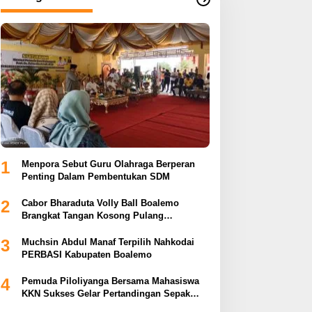
1
Menpora Sebut Guru Olahraga Berperan
Penting Dalam Pembentukan SDM
2
Cabor Bharaduta Volly Ball Boalemo
Brangkat Tangan Kosong Pulang
Membuahkan Hasil
3
Muchsin Abdul Manaf Terpilih Nahkodai
PERBASI Kabupaten Boalemo
4
Pemuda Piloliyanga Bersama Mahasiswa
KKN Sukses Gelar Pertandingan Sepak
Bola LPP