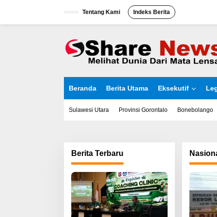
L
Tentang Kami
Indeks Berita
e
w
a
t
i
k
e
k
o
Beranda
Berita Utama
Eksekutif
Leg
n
t
e
Sulawesi Utara
Provinsi Gorontalo
Bonebolango
n
Berita Terbaru
Nasion