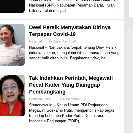
H
Nasional (BNN) Kabupaten Pesaman Barat, Irwan
S
H
Effenry, telah menjadi
A
R
E
N
Dewi Persik Menyatakan Dirinya
E
Terpapar Covid-19
W
S
Nasional
|
25 Desember 2020
O
L
Nasional – Nampaknya, Sepak terjang Dewi Persik
E
didunia hiburan, mengalami situasi masa-masa yang
H
sangat sulit ditahun ini. Bagaimana tidak, hal
S
H
A
R
E
Tak Indahkan Perintah, Megawati
N
E
Pecat Kader Yang Dianggap
W
Pembangkang
S
Nasional
,
Politik
|
20 Desember 2020
O
L
Sharenews.id – Ketua Umum PDI Perjuangan,
E
Megawati Soekarno Putri, mengambil sikap tegas
H
terhadap beberapa Kader Partai Demokrasi
S
H
Indonesia Perjuangan (PDIP),
A
R
E