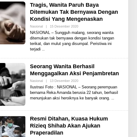
N
Tragis, Wanita Paruh Baya
E
Ditemukan Tak Bernyawa Dengan
W
S
Kondisi Yang Mengenaskan
Nasional
|
15 Desember 2020
O
L
NASIONAL – Sungguh malang, seorang wanita
E
ditemukan tak bernyawa dengan kondisi tangan
H
terikat, dan mulut yang disumpal. Peristiwa ini
S
H
terjadi
A
R
E
N
Seorang Wanita Berhasil
E
Menggagalkan Aksi Penjambretan
W
S
Nasional
|
13 Desember 2020
O
L
Ilustrasi Foto : NASIONAL – Seorang perempuan
E
bernama Reka Amanda berusia 22 tahun, berhasil
H
menunjukan aksi heroiknya ke banyak orang.
S
H
A
R
E
Resmi Ditahan, Kuasa Hukum
N
E
Rizieq Shihab Akan Ajukan
W
Praperadilan
S