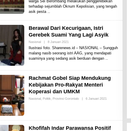
warga Sei Berombang melakukan penggerebekan
H
terhadap sejumblah Oknum Kepolisian, yang tengah
S
H
asik pesta
A
R
E
N
Berawal Dari Kecurigaan, Istri
E
Gerebek Suami Yang Lagi Asyik
W
S
Nasional
|
8 Januari 2021
O
L
Ilustrasi foto. Sharenews.id – NASIONAL – Sungguh
E
malang nasib seorang istri AAG, yang mendapati
H
suaminya yang sedang asik berduan dengan
S
H
A
R
E
Rachmat Gobel Siap Mendukung
N
E
Kebijakan Pro-Rakyat Menteri
W
Koperasi dan UMKM
S
Nasional
,
Politik
,
Provinsi Gorontalo
|
6 Januari 2021
O
L
E
H
S
H
A
Khofifah Indar Parawansa Positif
R