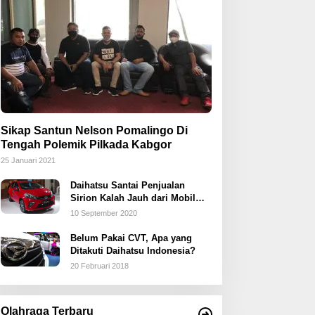
Sikap Santun Nelson Pomalingo Di
Tengah Polemik Pilkada Kabgor
25 Januari 2021
Daihatsu Santai Penjualan
Sirion Kalah Jauh dari Mobil
LCGC
10 September 2020
Belum Pakai CVT, Apa yang
Ditakuti Daihatsu Indonesia?
20 Februari 2018
Olahraga Terbaru