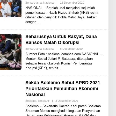
Berita Utama
,
Nasional
|
13 Desember 2020
O
L
NASIONAL – Setelah usai menjalani sejumlah
E
pemerikasaan, Habib Rizieq Shihab (HRS) resmi
H
ditahan oleh penyidik Polda Metro Jaya. Terkait
S
H
dengan
A
R
E
N
Seharusnya Untuk Rakyat, Dana
E
Bansos Malah Dikorupsi
W
S
Berita Utama
,
Nasional
|
6 Desember 2020
O
L
Sumber Foto : nasional.compas.com NASIONAL –
E
Menteri Sosial Juliari P. Batubara, ditetapkan
H
sebagai tersangka oleh Komisi Pemberantas
S
H
Korupsi (KPK), terkait
A
R
E
N
Sekda Boalemo Sebut APBD 2021
E
Prioritaskan Pemulihan Ekonomi
W
S
Nasional
Boalemo
,
Eksekutif
|
3 Desember 2020
O
L
Boalemo – Sekertaris Daerah Kabupaten Boalemo
E
Sherman Moridu menghadiri kegiatan Penyerahan
H
Daftar Isian Pelaksanaan Anggaran (DIPA) dan
S