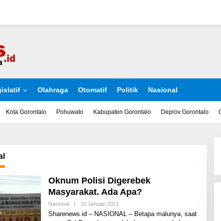
islatif
Olahraga
Otomatif
Politik
Nasional
Kota Gorontalo
Pohuwato
Kabupaten Gorontalo
Deprov Gorontalo
al
Oknum Polisi Digerebek
Masyarakat. Ada Apa?
Nasional
|
10 Januari 2021
O
L
Sharenews.id – NASIONAL – Betapa malunya, saat
E