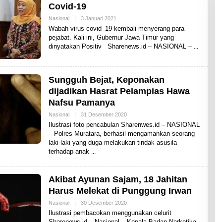
E
Covid-19
N
E
Nasional
|
3 Januari 2021
O
W
L
Wabah virus covid_19 kembali menyerang para
S
E
pejabat. Kali ini, Gubernur Jawa Timur yang
H
dinyatakan Positiv Sharenews.id – NASIONAL –
S
H
A
R
E
Sungguh Bejat, Keponakan
N
E
dijadikan Hasrat Pelampias Hawa
W
Nafsu Pamanya
S
Nasional
|
31 Desember 2020
O
L
Ilustrasi foto pencabulan Sharenwes.id – NASIONAL
E
– Polres Muratara, berhasil mengamankan seorang
H
laki-laki yang duga melakukan tindak asusila
S
H
terhadap anak
A
R
E
N
Akibat Ayunan Sajam, 18 Jahitan
E
Harus Melekat di Punggung Irwan
W
S
Nasional
|
30 Desember 2020
O
L
Ilustrasi pembacokan menggunakan celurit
E
Sharenews.id – Nasional – Kepala Badan Narkotika