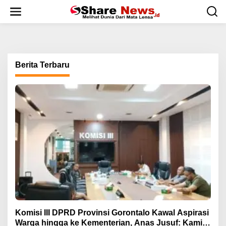
L
e
w
a
t
i
k
Berita Terbaru
e
k
o
n
t
e
n
Komisi III DPRD Provinsi Gorontalo Kawal Aspirasi
Warga hingga ke Kementerian, Anas Jusuf: Kami