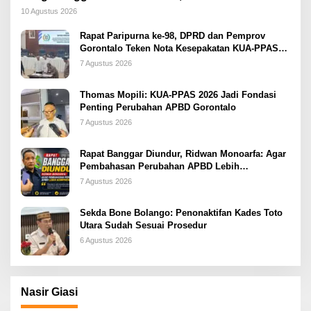
Datang Bawa Aspirasi Masyarakat
10 Agustus 2026
Rapat Paripurna ke-98, DPRD dan Pemprov
Gorontalo Teken Nota Kesepakatan KUA-PPAS
2026
7 Agustus 2026
Thomas Mopili: KUA-PPAS 2026 Jadi Fondasi
Penting Perubahan APBD Gorontalo
7 Agustus 2026
Rapat Banggar Diundur, Ridwan Monoarfa: Agar
Pembahasan Perubahan APBD Lebih
Komprehensif
7 Agustus 2026
Sekda Bone Bolango: Penonaktifan Kades Toto
Utara Sudah Sesuai Prosedur
6 Agustus 2026
Nasir Giasi