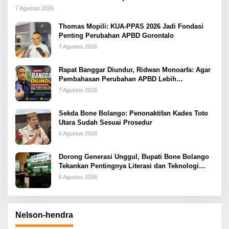
2026
7 Agustus 2026
Thomas Mopili: KUA-PPAS 2026 Jadi Fondasi
Penting Perubahan APBD Gorontalo
7 Agustus 2026
Rapat Banggar Diundur, Ridwan Monoarfa: Agar
Pembahasan Perubahan APBD Lebih
Komprehensif
7 Agustus 2026
Sekda Bone Bolango: Penonaktifan Kades Toto
Utara Sudah Sesuai Prosedur
6 Agustus 2026
Dorong Generasi Unggul, Bupati Bone Bolango
Tekankan Pentingnya Literasi dan Teknologi
sejak Dini
6 Agustus 2026
Nelson-hendra