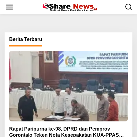
L
e
w
a
t
i
k
Berita Terbaru
e
k
o
n
t
e
n
Rapat Paripurna ke-98, DPRD dan Pemprov
Gorontalo Teken Nota Kesepakatan KUA-PPAS