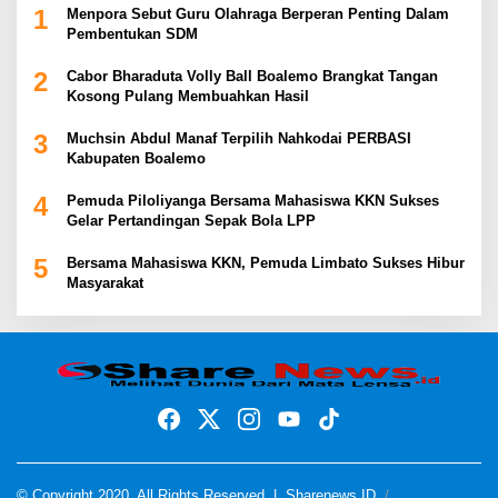
1
Menpora Sebut Guru Olahraga Berperan Penting Dalam
Pembentukan SDM
2
Cabor Bharaduta Volly Ball Boalemo Brangkat Tangan
Kosong Pulang Membuahkan Hasil
3
Muchsin Abdul Manaf Terpilih Nahkodai PERBASI
Kabupaten Boalemo
4
Pemuda Piloliyanga Bersama Mahasiswa KKN Sukses
Gelar Pertandingan Sepak Bola LPP
5
Bersama Mahasiswa KKN, Pemuda Limbato Sukses Hibur
Masyarakat
© Copyright 2020, All Rights Reserved |
Sharenews ID