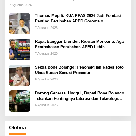
2026
7 Agustus 2026
Thomas Mopili: KUA-PPAS 2026 Jadi Fondasi
Penting Perubahan APBD Gorontalo
7 Agustus 2026
Rapat Banggar Diundur, Ridwan Monoarfa: Agar
Pembahasan Perubahan APBD Lebih
Komprehensif
7 Agustus 2026
Sekda Bone Bolango: Penonaktifan Kades Toto
Utara Sudah Sesuai Prosedur
6 Agustus 2026
Dorong Generasi Unggul, Bupati Bone Bolango
Tekankan Pentingnya Literasi dan Teknologi
sejak Dini
6 Agustus 2026
Olobua