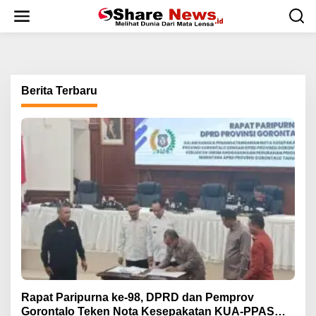
L
e
w
a
t
i
k
Berita Terbaru
e
k
o
n
t
e
n
Rapat Paripurna ke-98, DPRD dan Pemprov
Gorontalo Teken Nota Kesepakatan KUA-PPAS