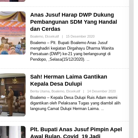
A
R
E
Anas Jusuf Harap DWP Dukung
N
E
Pembangunan SDM Yang Handal
W
dan Cerdas
S
Boalemo
,
Eksekutif
|
15 Desember 2020
O
L
Boalemo – Plt. Bupati Boalemo Anas Jusuf
E
menghadiri kegiatan Dirgahayu Dharma Wanita
H
Persatuan (DWP) ke-21 yang berlangsungt di
S
H
Pendopo, ,Selasa(15/12/2020).
A
R
E
N
Sah! Herman Laima Gantikan
E
Kepala Desa Dulupi
W
S
Berita Utama
,
Boalemo
,
Eksekutif
|
14 Desember 2020
O
L
Boalemo – Kepala Desa Dulupi Ruis Adam resmi
E
digantikan oleh Pelaksana Tugas yang diambil alih
H
langsung Camat Dulupi Herman Laima.
S
H
A
R
E
Plt. Bupati Anas Jusuf Pimpin Apel
N
E
Awal Bulan, Covid_19 Jadi