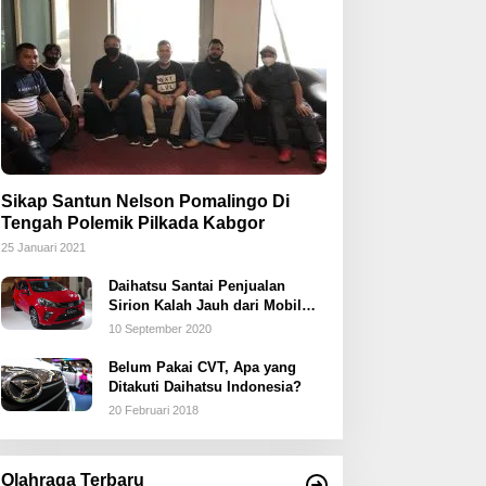
Sikap Santun Nelson Pomalingo Di
Tengah Polemik Pilkada Kabgor
25 Januari 2021
Daihatsu Santai Penjualan
Sirion Kalah Jauh dari Mobil
LCGC
10 September 2020
Belum Pakai CVT, Apa yang
Ditakuti Daihatsu Indonesia?
20 Februari 2018
Olahraga Terbaru