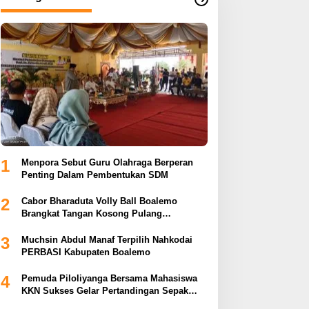
1
Menpora Sebut Guru Olahraga Berperan
Penting Dalam Pembentukan SDM
2
Cabor Bharaduta Volly Ball Boalemo
Brangkat Tangan Kosong Pulang
Membuahkan Hasil
3
Muchsin Abdul Manaf Terpilih Nahkodai
PERBASI Kabupaten Boalemo
4
Pemuda Piloliyanga Bersama Mahasiswa
KKN Sukses Gelar Pertandingan Sepak
Bola LPP