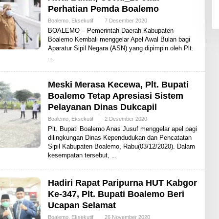
W
Perhatian Pemda Boalemo
S
Boalemo
,
Eksekutif
|
7 Desember 2020
O
L
BOALEMO – Pemerintah Daerah Kabupaten
E
Boalemo Kembali menggelar Apel Awal Bulan bagi
H
Aparatur Sipil Negara (ASN) yang dipimpin oleh Plt.
S
H
A
R
E
N
Meski Merasa Kecewa, Plt. Bupati
E
Boalemo Tetap Apresiasi Sistem
W
S
Pelayanan Dinas Dukcapil
Boalemo
,
Eksekutif
|
2 Desember 2020
O
L
Plt. Bupati Boalemo Anas Jusuf menggelar apel pagi
E
dilingkungan Dinas Kependudukan dan Pencatatan
H
Sipil Kabupaten Boalemo, Rabu(03/12/2020). Dalam
S
H
kesempatan tersebut,
A
R
E
N
Hadiri Rapat Paripurna HUT Kabgor
E
Ke-347, Plt. Bupati Boalemo Beri
W
S
Ucapan Selamat
Boalemo
,
Eksekutif
|
26 November 2020
O