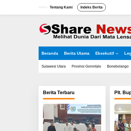
L
Tentang Kami
Indeks Berita
e
w
a
t
i
k
e
k
o
Beranda
Berita Utama
Eksekutif
Leg
n
t
e
Sulawesi Utara
Provinsi Gorontalo
Bonebolango
n
Berita Terbaru
Plt. Bu