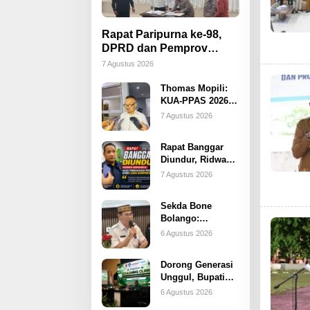
Rapat Paripurna ke-98,
DPRD dan Pemprov
Gorontalo Teken Nota
7 Agustus 2026
Kesepakatan KUA-PPAS
Thomas Mopili:
2026
KUA-PPAS 2026
Jadi Fondasi
7 Agustus 2026
Penting
Perubahan APBD
Rapat Banggar
Gorontalo
Diundur, Ridwan
Monoarfa: Agar
7 Agustus 2026
Pembahasan
Perubahan APBD
Sekda Bone
Lebih
Bolango:
Komprehensif
Penonaktifan
6 Agustus 2026
Kades Toto Utara
Sudah Sesuai
Dorong Generasi
Prosedur
Unggul, Bupati
Bone Bolango
6 Agustus 2026
Tekankan