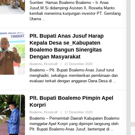
L
Sumber: Hamas Boalemo Boalemo – Ir. Anas
E
Jusuf,M.Si didampingi Asisten II, Roswita Manto
H
kembali menerima kunjungan investor PT. Gemilang
S
H
Utama
A
R
E
N
Plt. Bupati Anas Jusuf Harap
E
Kepala Desa se_Kabupaten
W
S
Boalemo Bangun Sinergitas
Dengan Masyarakat
Boalemo
,
Eksekutif
|
21 Desember 2020
O
L
Boalemo – Plt. Bupati Boalemo Anas Jusuf turut
E
menghadiri, sekaligus memberikan pembinaan dan
H
evaluasi terkait dengan anggaran Dana Desa di
S
H
A
R
Plt. Bupati Boalemo Pimpin Apel
E
N
Korpri
E
W
Boalemo
,
Eksekutif
|
17 Desember 2020
O
S
L
Boalemo – Pemerintah Daerah Kabupaten Boalemo
E
menggelar Apel Korpri yang dipimpin langsung oleh
H
Plt. Bupati Boalemo Anas Jusuf, bertempat di
S
H