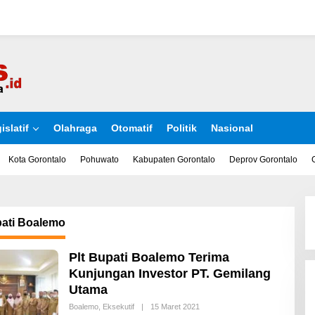
islatif
Olahraga
Otomatif
Politik
Nasional
Kota Gorontalo
Pohuwato
Kabupaten Gorontalo
Deprov Gorontalo
pati Boalemo
Plt Bupati Boalemo Terima
Kunjungan Investor PT. Gemilang
Utama
Boalemo
,
Eksekutif
|
15 Maret 2021
O