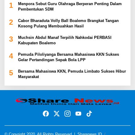
1
Menpora Sebut Guru Olahraga Berperan Penting Dalam
Pembentukan SDM
2
Cabor Bharaduta Volly Ball Boalemo Brangkat Tangan
Kosong Pulang Membuahkan Hasil
3
Muchsin Abdul Manaf Terpilih Nahkodai PERBASI
Kabupaten Boalemo
4
Pemuda Piloliyanga Bersama Mahasiswa KKN Sukses
Gelar Pertandingan Sepak Bola LPP
5
Bersama Mahasiswa KKN, Pemuda Limbato Sukses Hibur
Masyarakat
© Copyright 2020, All Rights Reserved |
Sharenews ID