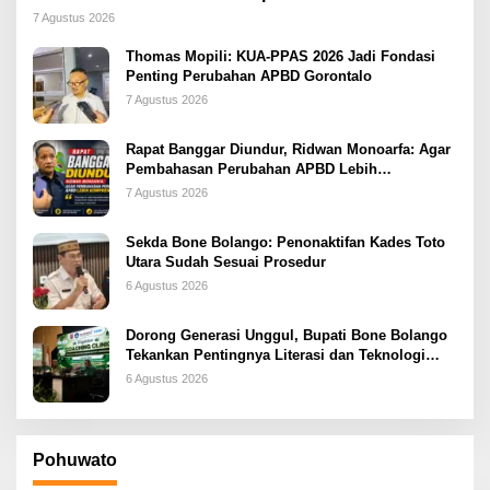
2026
7 Agustus 2026
Thomas Mopili: KUA-PPAS 2026 Jadi Fondasi
Penting Perubahan APBD Gorontalo
7 Agustus 2026
Rapat Banggar Diundur, Ridwan Monoarfa: Agar
Pembahasan Perubahan APBD Lebih
Komprehensif
7 Agustus 2026
Sekda Bone Bolango: Penonaktifan Kades Toto
Utara Sudah Sesuai Prosedur
6 Agustus 2026
Dorong Generasi Unggul, Bupati Bone Bolango
Tekankan Pentingnya Literasi dan Teknologi
sejak Dini
6 Agustus 2026
Pohuwato