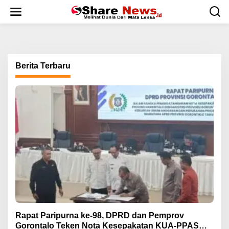
L
e
w
a
t
i
k
Berita Terbaru
e
k
o
n
t
e
n
Rapat Paripurna ke-98, DPRD dan Pemprov
Gorontalo Teken Nota Kesepakatan KUA-PPAS