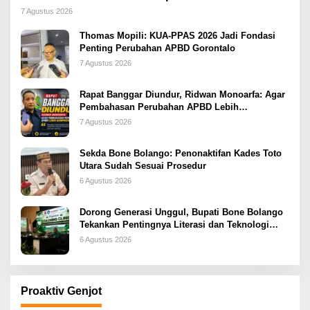
2026
7 Agustus 2026
Thomas Mopili: KUA-PPAS 2026 Jadi Fondasi
Penting Perubahan APBD Gorontalo
7 Agustus 2026
Rapat Banggar Diundur, Ridwan Monoarfa: Agar
Pembahasan Perubahan APBD Lebih
Komprehensif
7 Agustus 2026
Sekda Bone Bolango: Penonaktifan Kades Toto
Utara Sudah Sesuai Prosedur
6 Agustus 2026
Dorong Generasi Unggul, Bupati Bone Bolango
Tekankan Pentingnya Literasi dan Teknologi
sejak Dini
6 Agustus 2026
Proaktiv Genjot