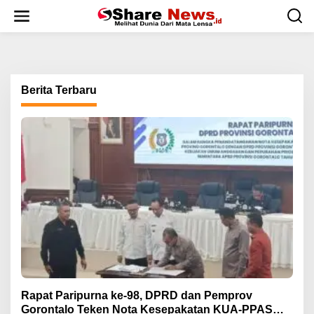
L
e
w
a
t
i
k
Berita Terbaru
e
k
o
n
t
e
n
Rapat Paripurna ke-98, DPRD dan Pemprov
Gorontalo Teken Nota Kesepakatan KUA-PPAS