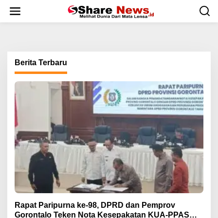
L
e
w
a
t
i
k
Berita Terbaru
e
k
o
n
t
e
n
Rapat Paripurna ke-98, DPRD dan Pemprov
Gorontalo Teken Nota Kesepakatan KUA-PPAS