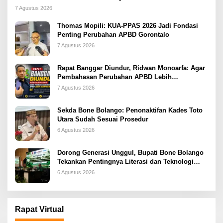
2026
7 Agustus 2026
Thomas Mopili: KUA-PPAS 2026 Jadi Fondasi
Penting Perubahan APBD Gorontalo
7 Agustus 2026
Rapat Banggar Diundur, Ridwan Monoarfa: Agar
Pembahasan Perubahan APBD Lebih
Komprehensif
7 Agustus 2026
Sekda Bone Bolango: Penonaktifan Kades Toto
Utara Sudah Sesuai Prosedur
6 Agustus 2026
Dorong Generasi Unggul, Bupati Bone Bolango
Tekankan Pentingnya Literasi dan Teknologi
sejak Dini
6 Agustus 2026
Rapat Virtual