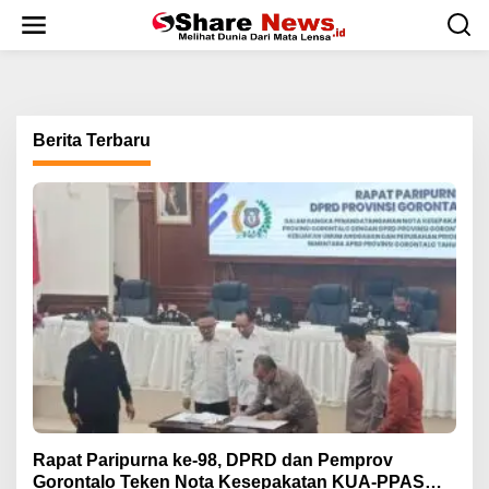
L
e
w
a
t
i
k
Berita Terbaru
e
k
o
n
t
e
n
Rapat Paripurna ke-98, DPRD dan Pemprov
Gorontalo Teken Nota Kesepakatan KUA-PPAS