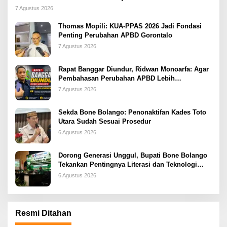
2026
7 Agustus 2026
Thomas Mopili: KUA-PPAS 2026 Jadi Fondasi
Penting Perubahan APBD Gorontalo
7 Agustus 2026
Rapat Banggar Diundur, Ridwan Monoarfa: Agar
Pembahasan Perubahan APBD Lebih
Komprehensif
7 Agustus 2026
Sekda Bone Bolango: Penonaktifan Kades Toto
Utara Sudah Sesuai Prosedur
6 Agustus 2026
Dorong Generasi Unggul, Bupati Bone Bolango
Tekankan Pentingnya Literasi dan Teknologi
sejak Dini
6 Agustus 2026
Resmi Ditahan