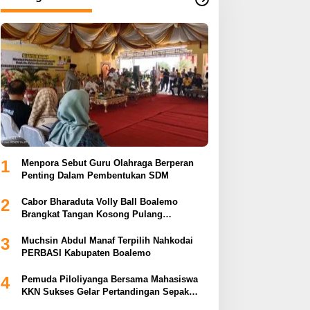
1
Menpora Sebut Guru Olahraga Berperan
Penting Dalam Pembentukan SDM
2
Cabor Bharaduta Volly Ball Boalemo
Brangkat Tangan Kosong Pulang
Membuahkan Hasil
3
Muchsin Abdul Manaf Terpilih Nahkodai
PERBASI Kabupaten Boalemo
4
Pemuda Piloliyanga Bersama Mahasiswa
KKN Sukses Gelar Pertandingan Sepak
Bola LPP