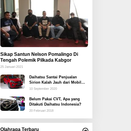
Sikap Santun Nelson Pomalingo Di
Tengah Polemik Pilkada Kabgor
25 Januari 2021
Daihatsu Santai Penjualan
Sirion Kalah Jauh dari Mobil
LCGC
10 September 2020
Belum Pakai CVT, Apa yang
Ditakuti Daihatsu Indonesia?
20 Februari 2018
Olahraga Terbaru