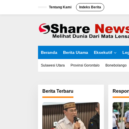
L
Tentang Kami
Indeks Berita
e
w
a
t
i
k
e
k
o
Beranda
Berita Utama
Eksekutif
Leg
n
t
e
Sulawesi Utara
Provinsi Gorontalo
Bonebolango
n
Berita Terbaru
Respon