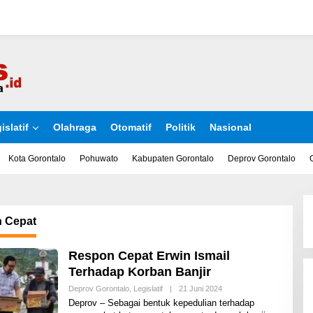
islatif
Olahraga
Otomatif
Politik
Nasional
Kota Gorontalo
Pohuwato
Kabupaten Gorontalo
Deprov Gorontalo
 Cepat
Respon Cepat Erwin Ismail
Terhadap Korban Banjir
Deprov Gorontalo
,
Legislatif
|
21 Juni 2024
O
L
Deprov – Sebagai bentuk kepedulian terhadap
E