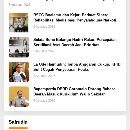
Dini
6 Agustus 2026
RSCG Boalemo dan Kejari Perkuat Sinergi
Rehabilitasi Medis bagi Penyalahguna Narkotika
melalui Keadilan Restoratif
6 Agustus 2026
Sekda Bone Bolango Hadiri Rakor, Percepatan
Sertifikasi Aset Daerah Jadi Prioritas
5 Agustus 2026
La Ode Haimudin: Tanpa Anggaran Cukup, KPID
Sulit Cegah Penyebaran Hoaks
4 Agustus 2026
Bapemperda DPRD Gorontalo Dorong Bahasa
Daerah Masuk Kurikulum Wajib Sekolah
4 Agustus 2026
Safrudin