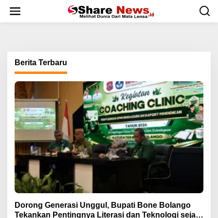
L
e
w
a
t
i
k
Berita Terbaru
e
k
o
n
t
e
n
Dorong Generasi Unggul, Bupati Bone Bolango
Tekankan Pentingnya Literasi dan Teknologi sejak